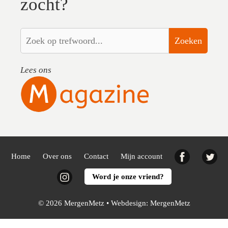
zocht?
Zoeken
Lees ons
Facebook
Twi
Home
Over ons
Contact
Mijn account
Instagram
Word je onze vriend?
© 2026 MergenMetz • Webdesign:
MergenMetz