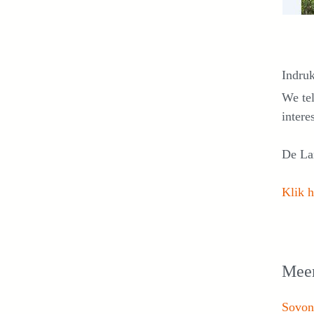
Indru
We tel
intere
De La
Klik h
Meer
Sovon