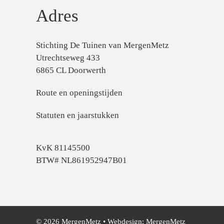
Adres
Stichting De Tuinen van MergenMetz
Utrechtseweg 433
6865 CL Doorwerth
Route en openingstijden
Statuten en jaarstukken
KvK 81145500
BTW# NL861952947B01
© 2026 MergenMetz • Webdesign:
MergenMetz