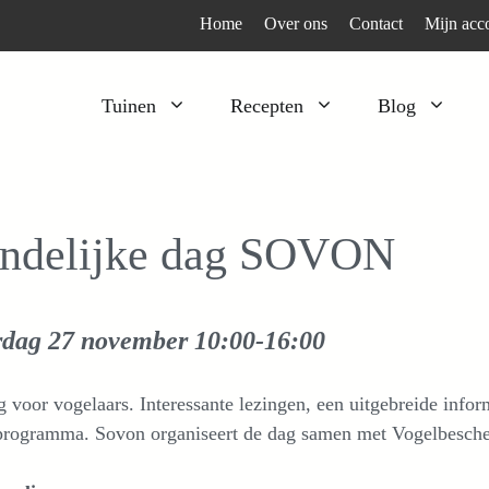
Home
Over ons
Contact
Mijn acc
Tuinen
Recepten
Blog
Heesters
Bijzonder en apart
Klimplanten
Kruiden
ndelijke dag SOVON
Kruiden
Peulgroenten
Moestuin
Tomaten
rdag 27 november
10:00-16:00
Verfplanten
Vruchtgewassen
Voedselbos
Wortelgroenten
 voor vogelaars. Interessante lezingen, een uitgebreide info
Bladgroenten
programma. Sovon organiseert de dag samen met Vogelbescher