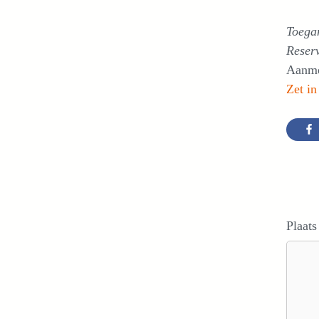
Toega
Reser
Aanme
Zet in
Plaats
Reacti