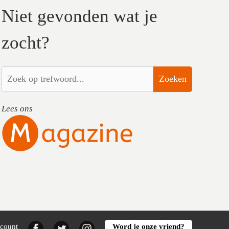
Niet gevonden wat je
zocht?
Zoeken
Lees ons
Facebook
Twitter
Instagram
ccount
Word je onze vriend?