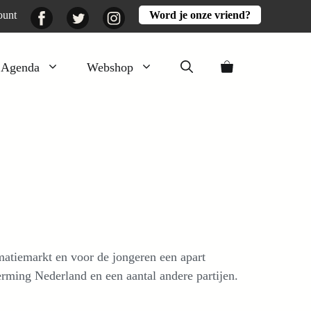
Facebook
Twitter
Instagram
ount
Word je onze vriend?
Agenda
Webshop
Veluwezomer
Aarde en mest
Activiteiten
Boeken
Mooi
Lekker
rmatiemarkt en voor de jongeren een apart
ming Nederland en een aantal andere partijen.