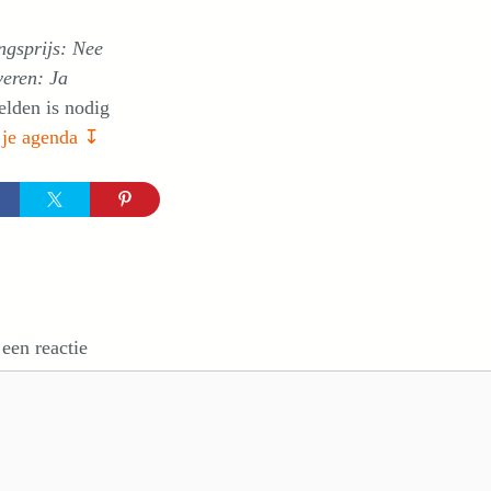
ngsprijs: Nee
veren: Ja
lden is nodig
 je agenda ↧
 een reactie
e