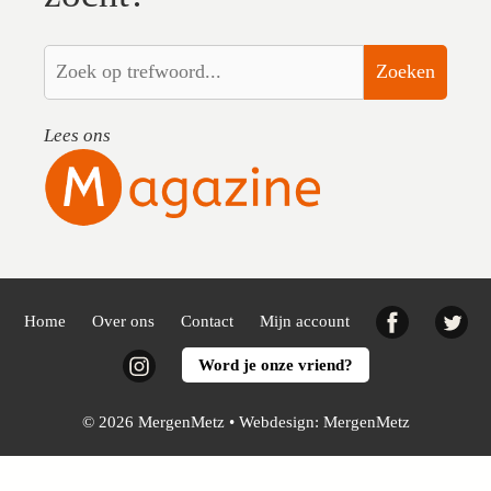
Zoeken
Lees ons
Facebook
Twi
Home
Over ons
Contact
Mijn account
Instagram
Word je onze vriend?
© 2026 MergenMetz • Webdesign:
MergenMetz