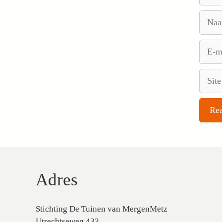
Naam
E-
mail
Site
Adres
Stichting De Tuinen van MergenMetz
Utrechtseweg 433