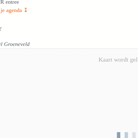
R entree
 je agenda ↧
r
el Groeneveld
Kaart wordt gel