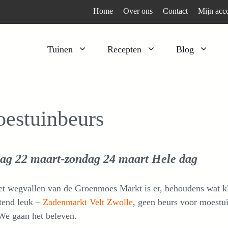
Home
Over ons
Contact
Mijn acc
Tuinen
Recepten
Blog
Heesters
Bijzonder en apart
Klimplanten
Kruiden
estuinbeurs
Kruiden
Peulgroenten
Moestuin
Tomaten
dag 22 maart-zondag 24 maart
Hele dag
Verfplanten
Vruchtgewassen
Voedselbos
Wortelgroenten
t wegvallen van de Groenmoes Markt is er, behoudens wat kle
Bladgroenten
tend leuk –
Zadenmarkt Velt Zwolle
, geen beurs voor moestui
We gaan het beleven.