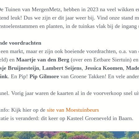
De Tuinen van MergenMetz, hebben in 2023 na veel wikken en
tend leuk! Dus we zijn er dit jaar weer bij. Vind onze stand
stoelenstammen en planten, in de tuinkas vlak bij de ingang (
nde voordrachten
 een markt, maar er zijn ook boeiende voordrachten, o.a. van
eld) en
Maartje van den Berg
(over een Eetbare Siertuin) e
sje Bruijnesteijn
,
Lambert Seijens
,
Jessica Koomen
,
Made
ink
. En Pip!
Pip Gilmore
van Groene Takken! En vele ander
nel. Vorig jaar waren de kaarten al in de voorverkoop snel ui
nfo: Kijk hier op de
site van Moestuinbeurs
atie is veranderd: dit keer op Kasteel Groeneveld in Baarn.