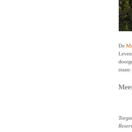
De
Mo
Leven 
doorge
staan:
Meer
Toegan
Reser