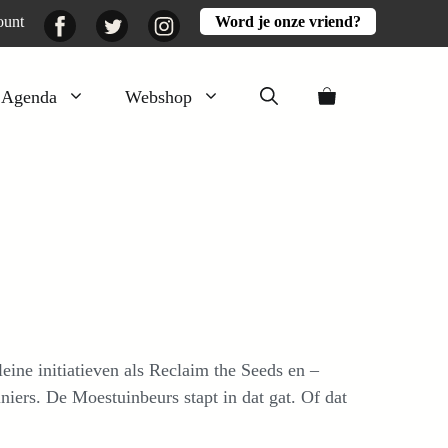
Facebook
Twitter
Instagram
ount
Word je onze vriend?
Agenda
Webshop
Veluwezomer
Aarde en mest
Activiteiten
Boeken
Mooi
Lekker
ine initiatieven als Reclaim the Seeds en –
niers. De Moestuinbeurs stapt in dat gat. Of dat