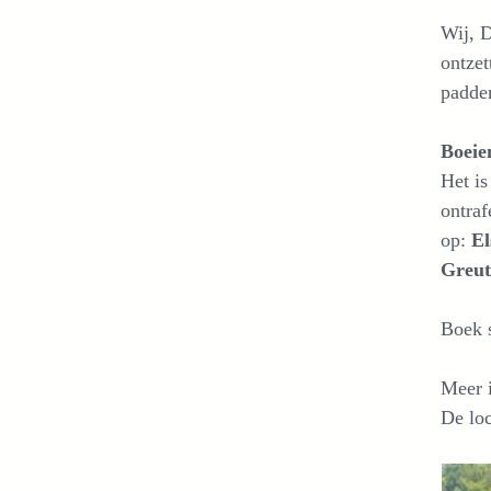
Wij, 
ontzet
padden
Boeie
Het is
ontraf
op:
El
Greut
Boek s
Meer i
De loc