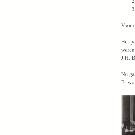
Voor o
Het pa
waren 
J.H. B
Nu gaa
Er wor