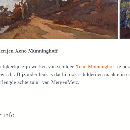
derijen Xeno Münninghoff
elijkertijd zijn werken van schilder
Xeno Münninghoff
te bez
ewricht. Bijzonder leuk is dat hij ook schilderijen maakte in
erlengde achtertuin” van MergenMetz.
 info