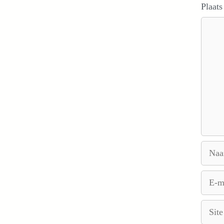
Plaats
Reacti
Naam
E-
mail
Site