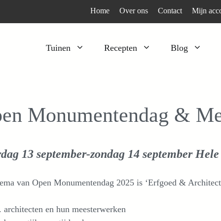
Home
Over ons
Contact
Mijn acc
Tuinen
Recepten
Blog
Heesters
Bijzonder en apart
Klimplanten
Kruiden
en Monumentendag & Me
Kruiden
Peulgroenten
Moestuin
Tomaten
rdag 13 september-zondag 14 september
Hele
Verfplanten
Vruchtgewassen
Voedselbos
Wortelgroenten
hema van Open Monumentendag 2025 is ‘Erfgoed & Architectu
Bladgroenten
architecten en hun meesterwerken