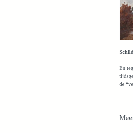
Schil
En teg
tijdsg
de “v
Meer