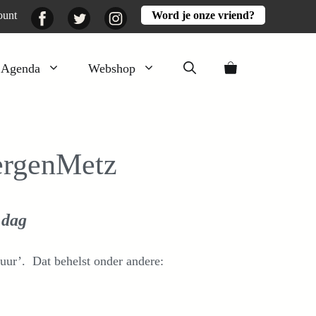
Facebook
Twitter
Instagram
ount
Word je onze vriend?
Agenda
Webshop
Veluwezomer
Aarde en mest
rgenMetz
Activiteiten
Boeken
 dag
Mooi
Lekker
ur’. Dat behelst onder andere: