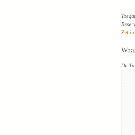
Toega
Reser
Zet in
Waa
De Tu