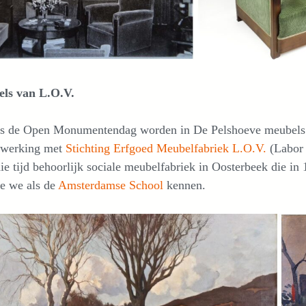
ls van L.O.V.
ns de Open Monumentendag worden in De Pelshoeve meubels
werking met
Stichting Erfgoed Meubelfabriek L.O.V.
(Labor 
ie tijd behoorlijk sociale meubelfabriek in Oosterbeek die in
die we als de
Amsterdamse School
kennen.