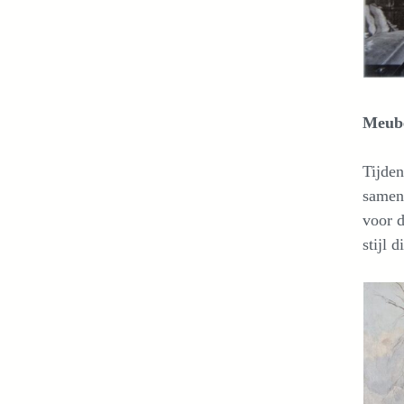
Meube
Tijde
samen
voor d
stijl 