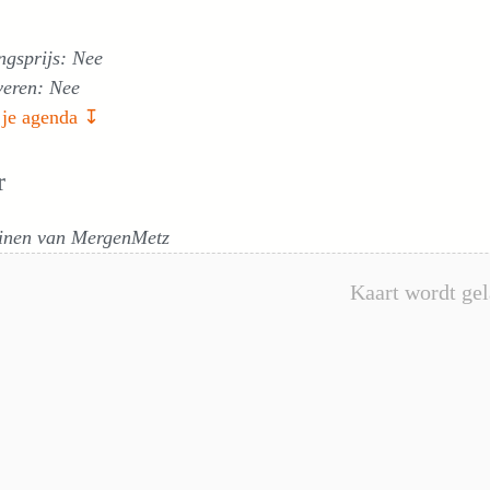
ngsprijs: Nee
veren: Nee
 je agenda ↧
r
inen van MergenMetz
Kaart wordt gel