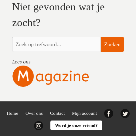
Niet gevonden wat je
zocht?
Zoeken
Lees ons
Facebook
Twi
Home
Over ons
Contact
Mijn account
Instagram
Word je onze vriend?