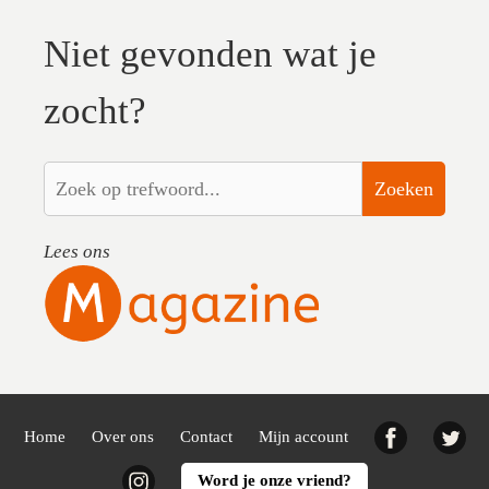
Niet gevonden wat je
zocht?
Zoeken
Lees ons
Facebook
Twi
Home
Over ons
Contact
Mijn account
Instagram
Word je onze vriend?