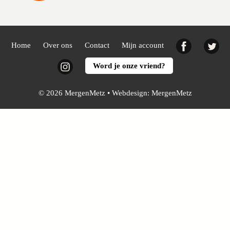
Facebook
Twi
Home
Over ons
Contact
Mijn account
Instagram
Word je onze vriend?
© 2026 MergenMetz • Webdesign:
MergenMetz