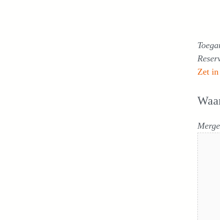
Toega
Reser
Zet in
Waa
Merge