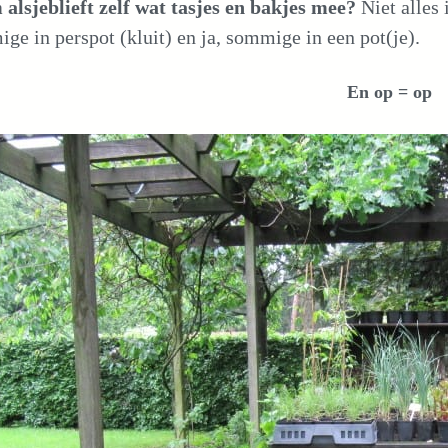
alsjeblieft zelf wat tasjes en bakjes mee?
Niet alles 
ge in perspot (kluit) en ja, sommige in een pot(je).
En op = op