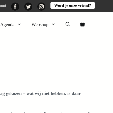
Facebook
Twitter
Instagram
ount
Word je onze vriend?
Agenda
Webshop
Veluwezomer
Aarde en mest
Activiteiten
Boeken
Mooi
Lekker
g gekozen – wat wij niet hebben, is daar