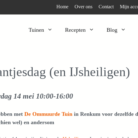
Home
Over ons
Contact
Mijn acc
Tuinen
Recepten
Blog
Heesters
Bijzonder en apart
Klimplanten
Kruiden
antjesdag (en IJsheiligen)
Kruiden
Peulgroenten
Moestuin
Tomaten
rdag 14 mei
10:00-16:00
Verfplanten
Vruchtgewassen
Voedselbos
Wortelgroenten
ebben met
De Ommuurde Tuin
in Renkum voor dezelfde da
Bladgroenten
chien wel) en andersom