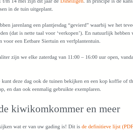
 t/m 14 mei zijn dit jaar de
IJsheiligen
. In principe is de kan
en in de tuin uitgeplant.
ben jarenlang een plantjesdag “gevierd” waarbij we het teve
den (dat is nette taal voor ‘verkopen’). En natuurlijk hebbe
n voor een Eetbare Siertuin en verfplantentuin.
iter zijn we elke zaterdag van 11:00 – 16:00 uur open, vand
 kunt deze dag ook de tuinen bekijken en een kop koffie of 
op, en dan ook eenmalig gebruikte exemplaren.
de kiwikomkommer en meer
jken wat er van uw gading is! Dit is
de definitieve lijst (PD