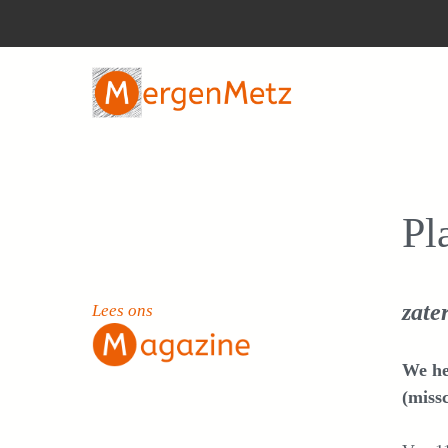
Ga
naar
de
inhoud
Pl
zate
Lees ons
We h
(miss