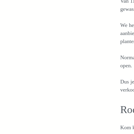
Van 11
gewass
We heb
aanbie
plante
Normal
open.
Dus je
verko
Ro
Kom ki