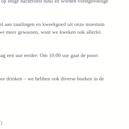
s op enige nachtvorst nihil en worden vorstgevoelige
el aan zaailingen en kweekgoed uit onze moestuin
n we meer gewassen, want we kweken ook allerlei
aag een uur eerder: Om 10:00 uur gaat de poort
thee drinken – we hebben ook diverse boeken in de
F)