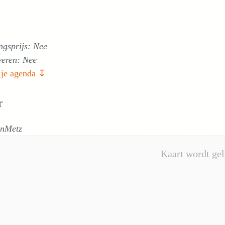
ngsprijs: Nee
veren: Nee
 je agenda ↧
r
nMetz
Kaart wordt gel