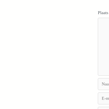
Plaats
Reacti
Naam
E-
mail