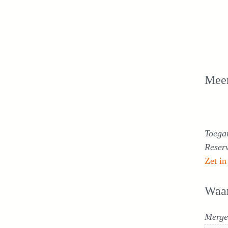
Meer
Toega
Reser
Zet in
Waa
Merge