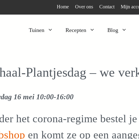
Home
Over ons
Contact
Mijn acc
Tuinen
Recepten
Blog
Heesters
Bijzonder en apart
Klimplanten
Kruiden
haal-Plantjesdag – we ver
Kruiden
Peulgroenten
Moestuin
Tomaten
rdag 16 mei
10:00-16:00
Verfplanten
Vruchtgewassen
Voedselbos
Wortelgroenten
er het corona-regime bestel j
Bladgroenten
bshop
en komt ze op een aange