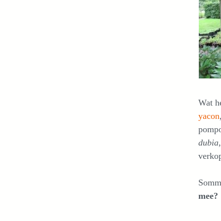
Wat h
yacon
pomp
dubia
verkop
Sommi
mee?