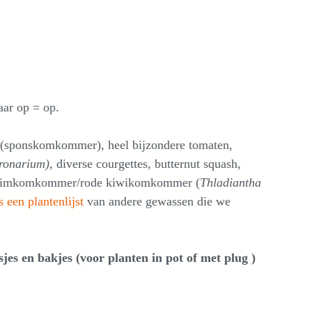
aar op = op.
a (sponskomkommer), heel bijzondere tomaten,
ronarium),
diverse courgettes, butternut squash,
ruimkomkommer/rode kiwikomkommer (
Thladiantha
s een plantenlijst
van andere gewassen die we
sjes en bakjes (voor planten in pot of met plug )