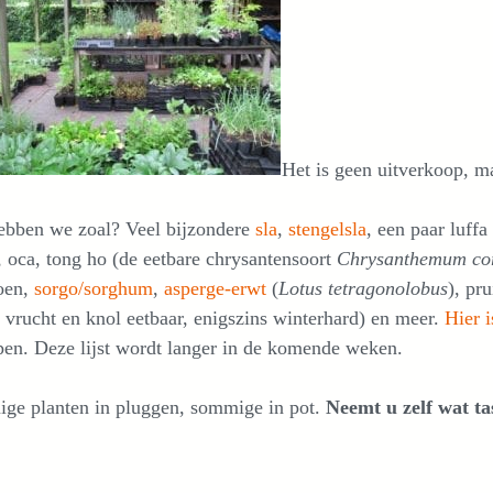
Het is geen uitverkoop, m
ebben we zoal? Veel bijzondere
sla
,
stengelsla
, een paar luff
, oca, tong ho (de eetbare chrysantensoort
Chrysanthemum co
oen,
sorgo/sorghum
,
asperge-erwt
(
Lotus tetragonolobus
), p
, vrucht en knol eetbaar, enigszins winterhard) en meer.
Hier i
en. Deze lijst wordt langer in de komende weken.
ge planten in pluggen, sommige in pot.
Neemt u zelf wat ta