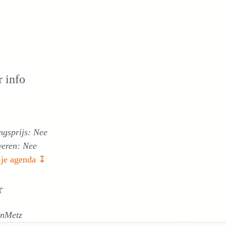
 info
ngsprijs: Nee
veren: Nee
 je agenda ↧
r
nMetz