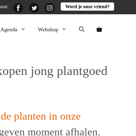
Facebook
Twitter
Instagram
ount
Word je onze vriend?
Agenda
Webshop
Veluwezomer
Aarde en mest
kopen jong plantgoed
Activiteiten
Boeken
Mooi
Lekker
e
de planten in onze
geven moment afhalen.