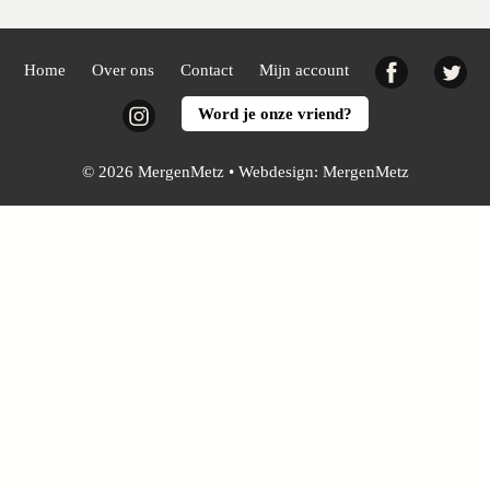
Facebook
Twi
Home
Over ons
Contact
Mijn account
Instagram
Word je onze vriend?
© 2026 MergenMetz • Webdesign:
MergenMetz