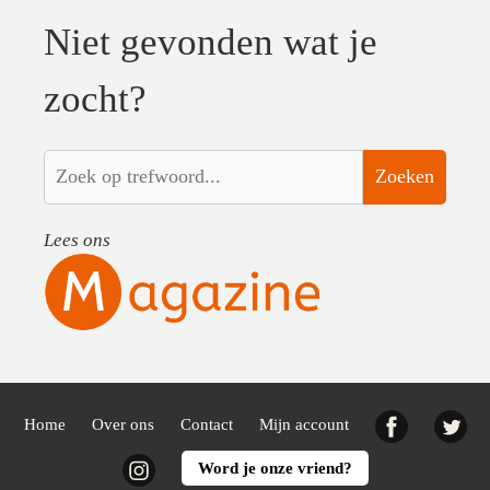
Niet gevonden wat je
zocht?
Zoeken
Lees ons
Facebook
Twi
Home
Over ons
Contact
Mijn account
Instagram
Word je onze vriend?