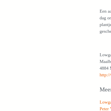
Een aa
dag om
plantj
gesche
Lowga
Maalb
4884 
http:
Meer
Lowga
Peter