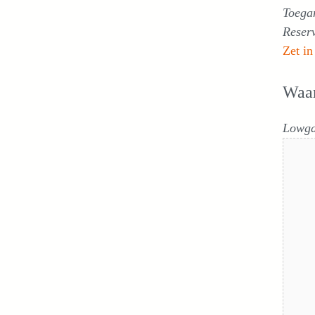
Toega
Reser
Zet in
Waa
Lowga