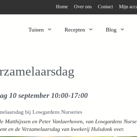
Home
Over ons
Contact
Mijn acc
Tuinen
Recepten
Blog
Heesters
Bijzonder en apart
Klimplanten
Kruiden
rzamelaarsdag
Kruiden
Peulgroenten
Moestuin
Tomaten
ag 10 september
10:00-17:00
Verfplanten
Vruchtgewassen
Voedselbos
Wortelgroenten
melaarsdag bij Lowgardens Nurseries
Bladgroenten
le Matthijssen en Peter Vanlaerhoven, van Lowgardens Nurse
ment en de Verzamelaarsdag van kwekerij Hulsdonk over.