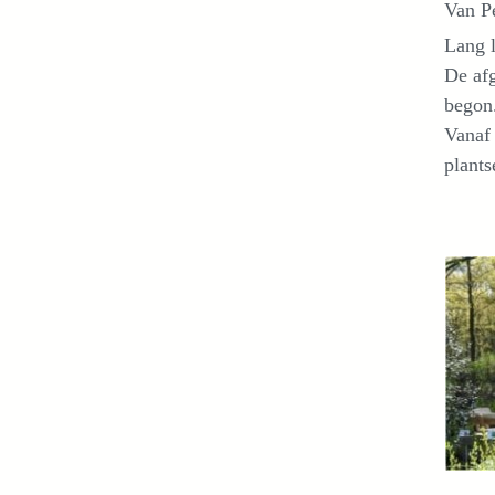
Van P
Lang l
De afg
begon
Vanaf 
plants