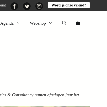
Facebook
Twitter
Instagram
ount
Word je onze vriend?
Agenda
Webshop
Veluwezomer
Aarde en mest
Activiteiten
Boeken
Mooi
Lekker
ries & Consultancy namen afgelopen jaar het