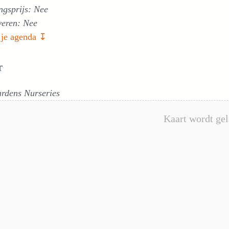
ngsprijs: Nee
veren: Nee
 je agenda ↧
r
rdens Nurseries
Kaart wordt gel