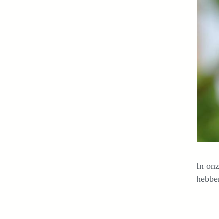
In on
hebbe