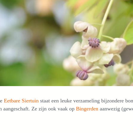
ze
Eetbare Siertuin
staat een leuke verzameling bijzondere bo
n aangeschaft. Ze zijn ook vaak op
Bingerden
aanwezig (gewe