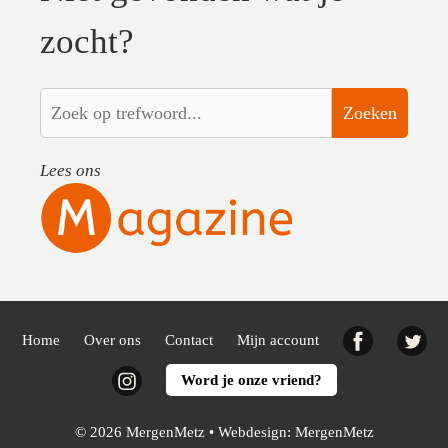
zocht?
Zoeken
Lees ons
Facebook
Twi
Home
Over ons
Contact
Mijn account
Instagram
Word je onze vriend?
© 2026 MergenMetz • Webdesign:
MergenMetz