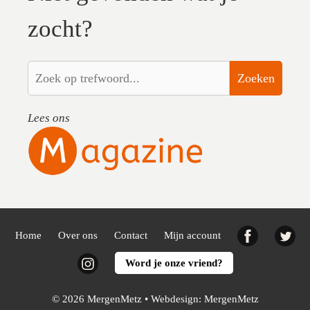
zocht?
Zoeken
Lees ons
Facebook
Twi
Home
Over ons
Contact
Mijn account
Instagram
Word je onze vriend?
© 2026 MergenMetz • Webdesign:
MergenMetz