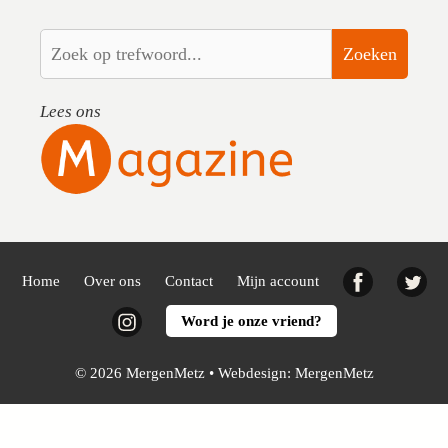
Zoeken
Lees ons
Facebook
Twi
Home
Over ons
Contact
Mijn account
Instagram
Word je onze vriend?
© 2026 MergenMetz • Webdesign:
MergenMetz