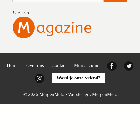
Lees ons
Facebook
Twi
Home
Over ons
Contact
Mijn account
Instagram
Word je onze vriend?
© 2026 MergenMetz • Webdesign:
MergenMetz