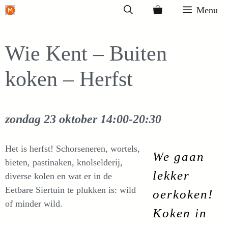
Ga
Menu
naar
de
Wie Kent – Buiten
inhoud
koken – Herfst
zondag 23 oktober
14:00-20:30
Het is herfst! Schorseneren, wortels,
We gaan
bieten, pastinaken, knolselderij,
lekker
diverse kolen en wat er in de
Eetbare Siertuin te plukken is: wild
oerkoken!
of minder wild.
Koken in