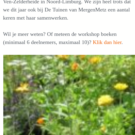
Ven-Zelderheide in Noord-Limburg. We zijn heel trots dat
we dit jaar ook bij De Tuinen van MergenMetz een aantal
keren met haar samenwerken.
Wil je meer weten? Of meteen de workshop boeken
(minimaal 6 deelnemers, maximaal 10)?
Klik dan hier
.