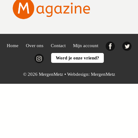
Facebook
Twi
Home
Over ons
Contact
Mijn account
Instagram
Word je onze vriend?
© 2026 MergenMetz • Webdesign:
MergenMetz