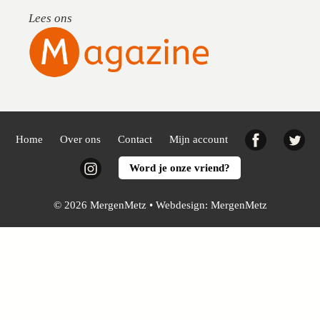
Lees ons
Facebook
Twi
Home
Over ons
Contact
Mijn account
Instagram
Word je onze vriend?
© 2026 MergenMetz • Webdesign:
MergenMetz