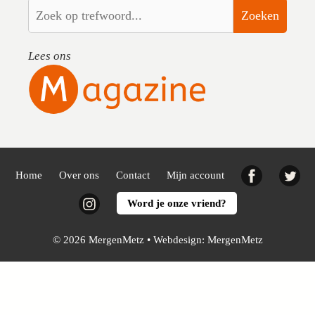
Zoeken
Lees ons
Facebook
Twi
Home
Over ons
Contact
Mijn account
Instagram
Word je onze vriend?
© 2026 MergenMetz • Webdesign:
MergenMetz