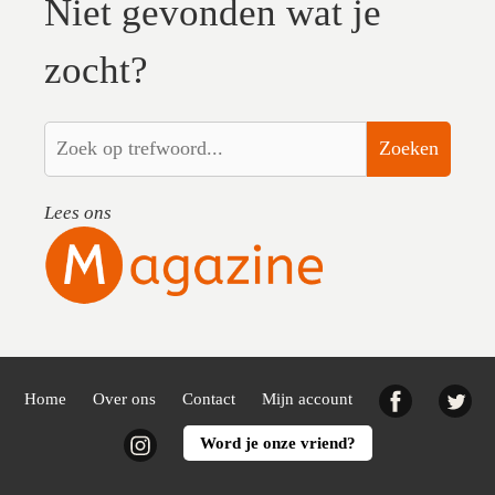
Niet gevonden wat je
zocht?
Zoeken
Lees ons
Facebook
Twi
Home
Over ons
Contact
Mijn account
Instagram
Word je onze vriend?