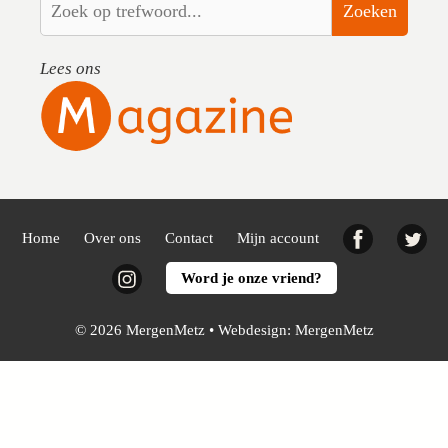
Zoeken
Lees ons
Facebook
Twi
Home
Over ons
Contact
Mijn account
Instagram
Word je onze vriend?
© 2026 MergenMetz • Webdesign:
MergenMetz