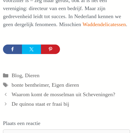
voorzitter is – zeg maar gerust, ook al is het een
vereniging: directeur van een bedrijf. Maar zijn
gedrevenheid leidt tot succes. In Nederland kennen we
geen dergelijk fenomeen. Misschien
Waddendelicatessen
.
Categorieën
Blog
,
Dieren
Tags
bonte bentheimer
,
Eigen dieren
Waarom komt de mosselman uit Scheveningen?
De quinoa staat er fraai bij
Plaats een reactie