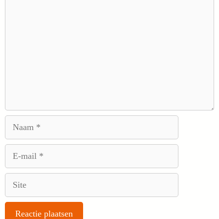
Reactie
Naam
E-
mail
Site