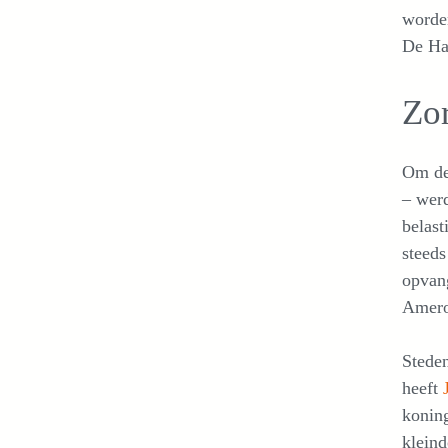
worden
De Haa
Zor
Om de 
– werd
belast
steeds
opvang
Amero
Steden
heeft
koning
kleind