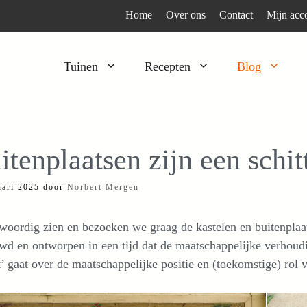
Home
Over ons
Contact
Mijn acc
Tuinen
Recepten
Blog
Heesters
Bijzonder en apart
Klimplanten
Kruiden
itenplaatsen zijn een schit
Kruiden
Peulgroenten
uari 2025
door
Norbert Mergen
Moestuin
Tomaten
Verfplanten
Vruchtgewassen
oordig zien en bezoeken we graag de kastelen en buitenplaat
Voedselbos
Wortelgroenten
d en ontworpen in een tijd dat de maatschappelijke verhoud
t’ gaat over de maatschappelijke positie en (toekomstige) rol v
Bladgroenten