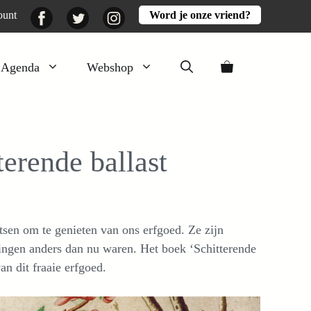
Facebook
Twitter
Instagram
ount
Word je onze vriend?
Agenda
Webshop
Veluwezomer
Aarde en mest
terende ballast
Activiteiten
Boeken
Mooi
sen om te genieten van ons erfgoed. Ze zijn
Lekker
ingen anders dan nu waren. Het boek ‘Schitterende
an dit fraaie erfgoed.