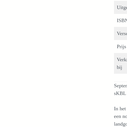
Uitg
ISB
Vers
Prijs
Verk
bij
Septe
sKBL 
In het
een no
landg