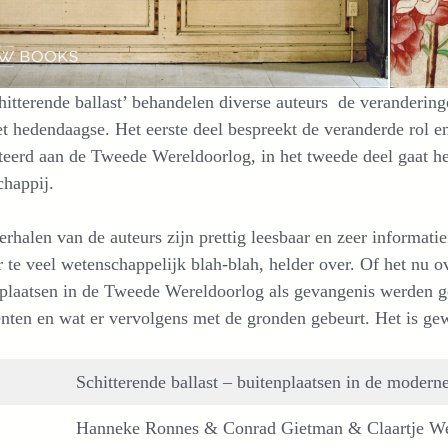
hitterende ballast’ behandelen diverse auteurs de veranderin
t hedendaagse. Het eerste deel bespreekt de veranderde rol en
teerd aan de Tweede Wereldoorlog, in het tweede deel gaat he
chappij.
erhalen van de auteurs zijn prettig leesbaar en zeer informat
 te veel wetenschappelijk blah-blah, helder over. Of het nu 
plaatsen in de Tweede Wereldoorlog als gevangenis werden ge
ten en wat er vervolgens met de gronden gebeurt. Het is gew
Schitterende ballast – buitenplaatsen in de modern
Hanneke Ronnes & Conrad Gietman & Claartje We