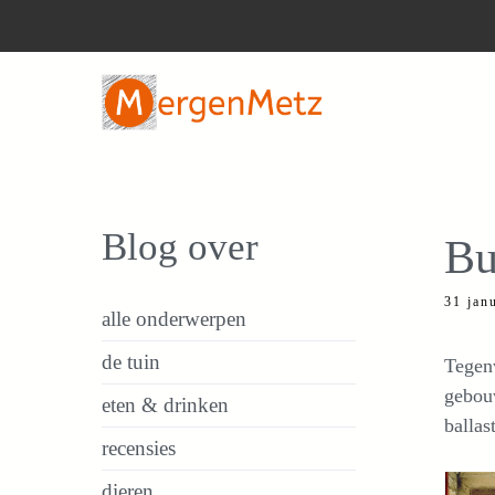
Ga
naar
de
inhoud
Blog over
Bu
31 jan
alle onderwerpen
de tuin
Tegenw
gebouw
eten & drinken
ballas
recensies
dieren