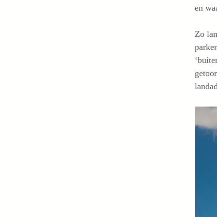
en waa
Zo lan
parke
‘buite
getoo
landad