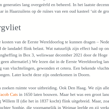
 generaties lang overgeërfd en beheerd. In het laatste dece
r in Haarzuilens op de ruïnes van een oud kasteel ‘uit de gr
gvliet
kosten van de Eerste Wereldoorlog te kunnen dragen – Neder
 de landadel flink belast. Wat natuurlijk zijn effect had op o
ingheffing in Box 3, weliswaar december 2021 door de Hoge 
 geen alternatief.) We lezen dat in de Eerste Wereldoorlog l
 van vluchtelingen, gewonden et cetera. Een bekende vlucht
ngen. Later kocht deze zijn onderkomen in Doorn.
 zoeken ruimte voor uitbreiding. Ook Den Haag. We zijn alle
Jacob Cats
in 1650 laten bouwen. Maar het was een groot la
 Willem II (die het in 1837 kocht) flink uitgebreid. Maar, zo
ochter Sophie, die voornamelijk in Weimar leefde en zij ver