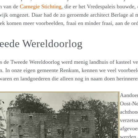
n van de
Carnegie Stichting
, die er het Vredespaleis bouwde
jk omgezet. Daar had de zo geroemde architect Berlage al me
ek komen meer voorbeelden, fraai en minder fraai, aan de or
eede Wereldoorlog
ns de Tweede Wereldoorlog werd menig landhuis of kasteel ve
n. In onze eigen gemeente Renkum, kennen we veel voorbeelde
aren en landgoederen die alleen nog in naam doen herinneren 
Aandoenl
Oost-Ne
achthon
verzets
afgevoe
werden 