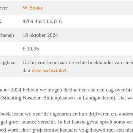
ever
W Books
N
9789 4625 8637 6
chenen
18 oktober 2024
€ 39,95
rijgbaar
Ga bij voorkeur naar de echte boekhandel van stee
dan
deze webwinkel
.
mber 2024 hebben we mogen deelnemen aan een dag over histo
(Stichting Kastelen Buitenplaatsen en Landgoederen). Dat wa
 boek lezen we over de eigenaren en hun drijfveren en, ander
gal groot nuance verschil. In het laatste geval speelt soms ve
oed wordt door projectontwikkelaars volgebouwd met een nie