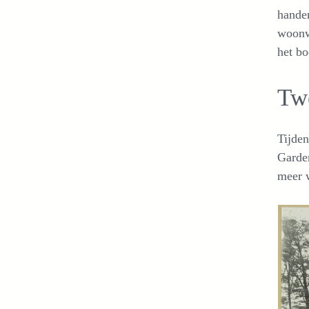
hande
woonwi
het bo
Tw
Tijde
Garde
meer w