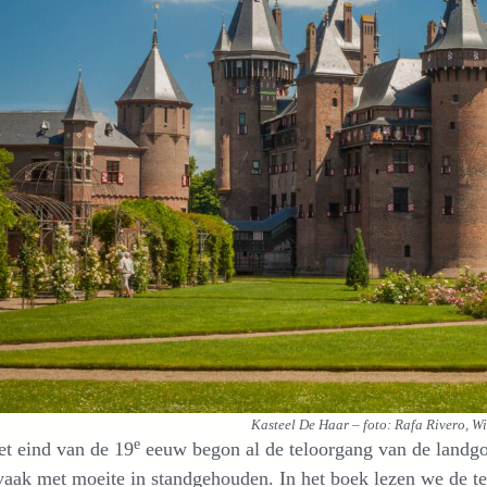
Kasteel De Haar – foto: Rafa Rivero, 
e
et eind van de 19
eeuw begon al de teloorgang van de landgo
aak met moeite in standgehouden. In het boek lezen we de t