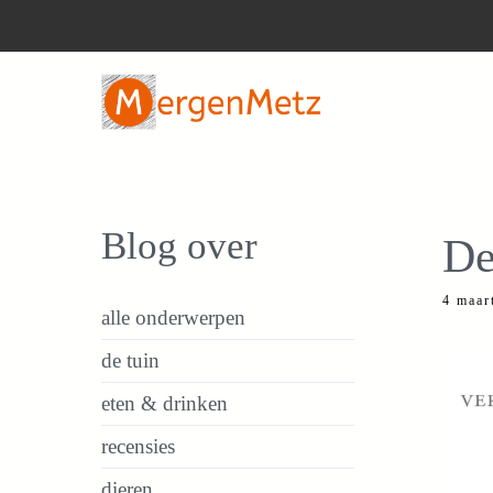
Ga
naar
de
inhoud
Blog over
De
4 maar
alle onderwerpen
de tuin
eten & drinken
recensies
dieren