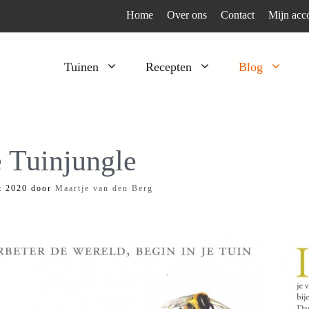
Home
Over ons
Contact
Mijn acc
Tuinen
Recepten
Blog
Heesters
Bijzonder en apart
Klimplanten
Kruiden
 Tuinjungle
Kruiden
Peulgroenten
t 2020
door
Maartje van den Berg
Moestuin
Tomaten
Verfplanten
Vruchtgewassen
Voedselbos
Wortelgroenten
Bladgroenten