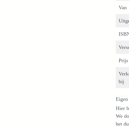
Van
Uitg
ISB
Vers
Prijs
Verk
bij
Eigen 
Hier b
We doe
het du