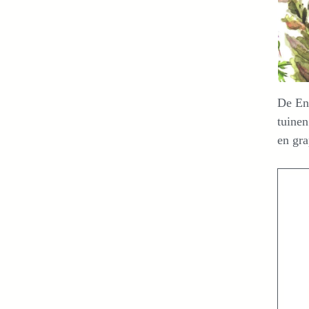
De Eng
tuinen
en gra