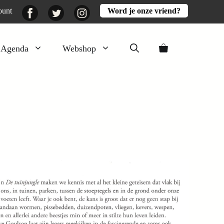
Facebook
Twitter
Instagram
ount
Word je onze vriend?
Agenda
Webshop
Veluwezomer
Aarde en mest
Activiteiten
Boeken
Mooi
Lekker