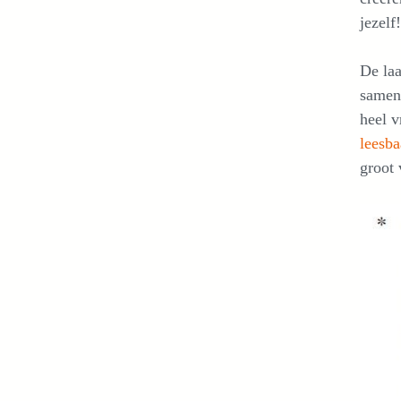
jezelf!
De laa
sameng
heel v
leesba
groot 