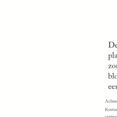
Achter
Kortom
creëre