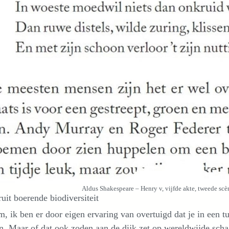
Aldus Shakespeare – Henry v, vijfde akte, tweede scèn
uit boerende biodiversiteit
, ik ben er door eigen ervaring van overtuigd dat je in een tui
n. Maar of dat ook zoden aan de dijk zet op wereldwijde sch