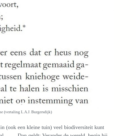
e (vertaling L.A.J. Burgersdijk)
n (ook een kleine tuin) veel biodiversiteit kunt
aal……. Dan geldt: Verander de wereld, begin bij