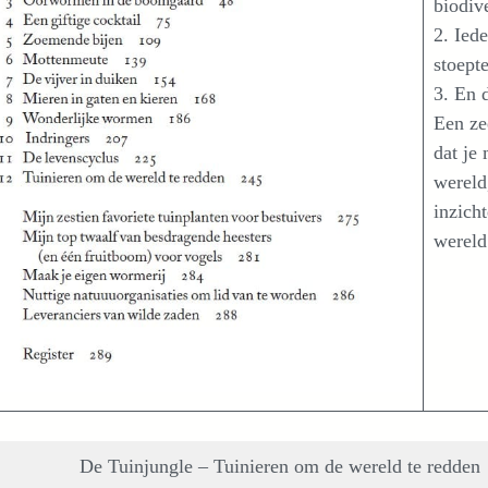
biodiv
2. Iede
stoepte
3. En d
Een ze
dat je
wereld
inzich
wereld
De Tuinjungle – Tuinieren om de wereld te redden