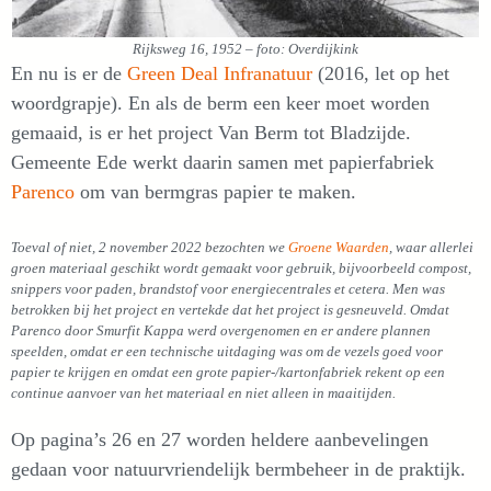
Rijksweg 16, 1952 – foto: Overdijkink
En nu is er de
Green Deal Infranatuur
(2016, let op het
woordgrapje). En als de berm een keer moet worden
gemaaid, is er het project Van Berm tot Bladzijde.
Gemeente Ede werkt daarin samen met papierfabriek
Parenco
om van bermgras papier te maken.
Toeval of niet, 2 november 2022 bezochten we
Groene Waarden
, waar allerlei
groen materiaal geschikt wordt gemaakt voor gebruik, bijvoorbeeld compost,
snippers voor paden, brandstof voor energiecentrales et cetera. Men was
betrokken bij het project en vertekde dat het project is gesneuveld. Omdat
Parenco door Smurfit Kappa werd overgenomen en er andere plannen
speelden, omdat er een technische uitdaging was om de vezels goed voor
papier te krijgen en omdat een grote papier-/kartonfabriek rekent op een
continue aanvoer van het materiaal en niet alleen in maaitijden.
Op pagina’s 26 en 27 worden heldere aanbevelingen
gedaan voor natuurvriendelijk bermbeheer in de praktijk.