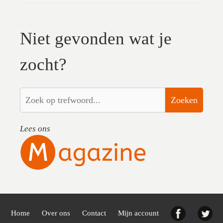
Niet gevonden wat je
zocht?
Zoeken
Lees ons
Facebook
Twi
Home
Over ons
Contact
Mijn account