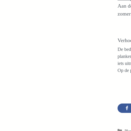
Aan de
zomer 
Verho
De bed
planken
iets ui
Op de p
Cat
Pla