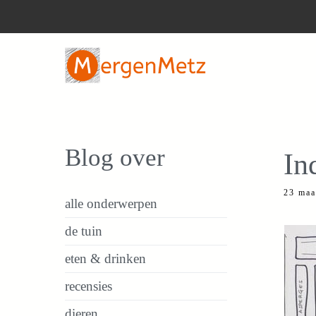
Ga
naar
de
inhoud
Blog over
In
23 maa
alle onderwerpen
de tuin
eten & drinken
recensies
dieren