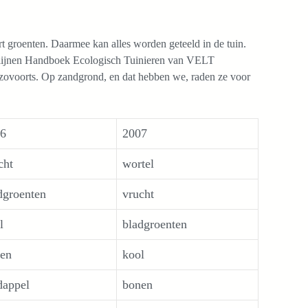
t groenten. Daarmee kan alles worden geteeld in de tuin.
chtlijnen Handboek Ecologisch Tuinieren van VELT
nzovoorts. Op zandgrond, en dat hebben we, raden ze voor
6
2007
cht
wortel
dgroenten
vrucht
l
bladgroenten
en
kool
dappel
bonen