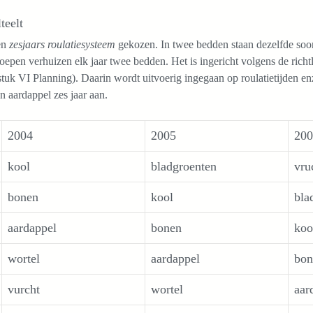
teelt
en
zesjaars roulatiesysteem
gekozen. In twee bedden staan dezelfde soor
oepen verhuizen elk jaar twee bedden. Het is ingericht volgens de ri
tuk VI Planning). Daarin wordt uitvoerig ingegaan op roulatietijden e
n aardappel zes jaar aan.
2004
2005
200
kool
bladgroenten
vru
bonen
kool
bla
aardappel
bonen
koo
wortel
aardappel
bon
vurcht
wortel
aar