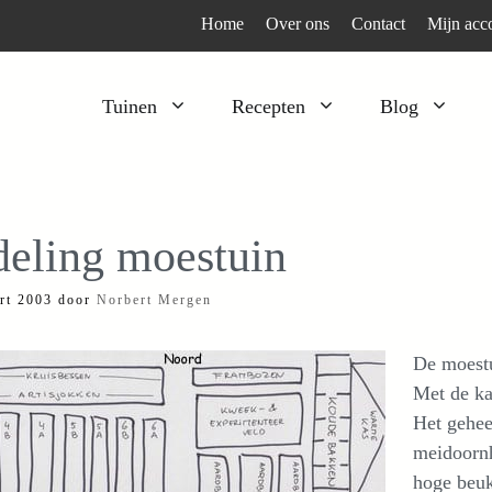
Home
Over ons
Contact
Mijn acc
Tuinen
Recepten
Blog
Heesters
Bijzonder en apart
Klimplanten
Kruiden
deling moestuin
Kruiden
Peulgroenten
rt 2003
door
Norbert Mergen
Moestuin
Tomaten
Verfplanten
Vruchtgewassen
De moestu
Voedselbos
Wortelgroenten
Met de ka
Het gehee
Bladgroenten
meidoornh
hoge beu