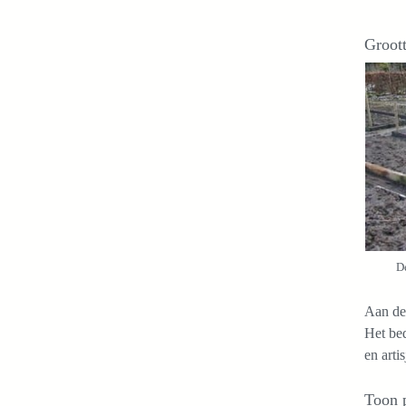
Groot
D
Aan de 
Het bed
en arti
Toon 