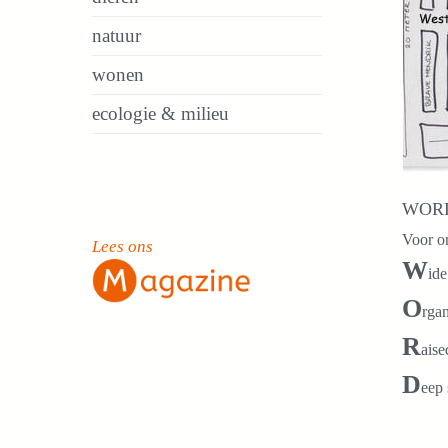
natuur
wonen
ecologie & milieu
WOR
Voor o
Lees ons
W
id
O
rgan
R
aise
D
eep 