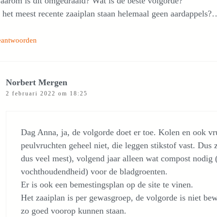
aarom is dit omgedraaid? Wat is de beste volgorde?
n het meest recente zaaiplan staan helemaal geen aardappels?
eantwoorden
Norbert Mergen
2 februari 2022 om 18:25
Dag Anna, ja, de volgorde doet er toe. Kolen en ook v
peulvruchten geheel niet, die leggen stikstof vast. Dus z
dus veel mest), volgend jaar alleen wat compost nodig 
vochthoudendheid) voor de bladgroenten.
Er is ook een bemestingsplan op de site te vinen.
Het zaaiplan is per gewasgroep, de volgorde is niet b
zo goed voorop kunnen staan.