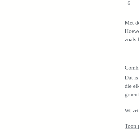
6
Met de
Hoewel
zoals 
Combin
Dat is
die el
groent
Wij zet
Toon 