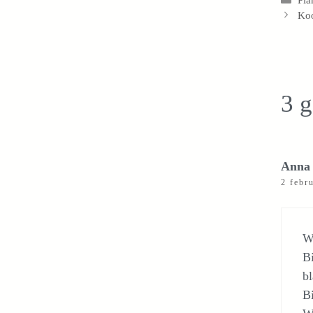
Koo
3 g
Anna 
2 febr
Wa
Bi
bl
Bi