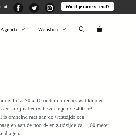
Facebook
Twitter
Instagram
ount
Word je onze vriend?
Agenda
Webshop
Veluwezomer
Aarde en mest
Activiteiten
Boeken
Mooi
in is links 20 x 10 meter en rechts wat kleiner.
Lekker
2
ssen erbij is het toch wel tegen de 400 m
.
l is omheind met aan de westzijde een
aag en aan de noord- en zuidzijde ca. 1,60 meter
kenhagen.