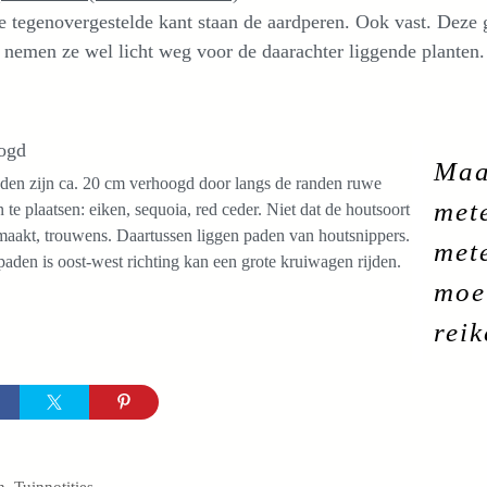
 tegenovergestelde kant staan de aardperen. Ook vast. Deze 
nemen ze wel licht weg voor de daarachter liggende planten. 
ogd
Maa
den zijn ca. 20 cm verhoogd door langs de randen ruwe
mete
 te plaatsen: eiken, sequoia, red ceder. Niet dat de houtsoort
tmaakt, trouwens. Daartussen liggen paden van houtsnippers.
met
aden is oost-west richting kan een grote kruiwagen rijden.
moet
reik
egorieën
n
,
Tuinnotities