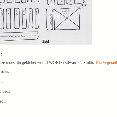
D
nze moestuin geldt het woord WORD (Edward C. Smith:
The Vegetabl
e rows
ic
d beds
soil