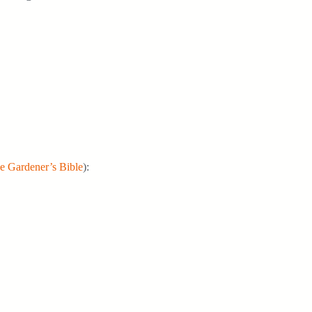
e Gardener’s Bible
):