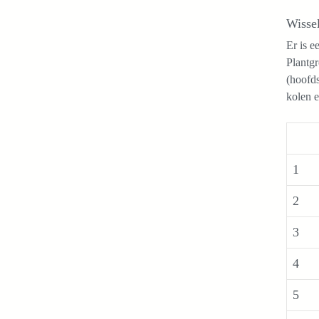
Wissel
Er is e
Plantgr
(hoofds
kolen e
1
2
3
4
5