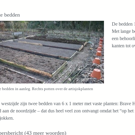
te bedden
De bedden 1
Met lange b
een behoorli
kanten tot 
e bedden in aanleg. Rechts potten over de artisjokplanten
westzijde zijn twee bedden van 6 x 1 meter met vaste planten: Brave 
 aan de noordzijde – dat dus heel veel zon ontvangt omdat het “op het z
sjokken.
persbericht (43 meer woorden)