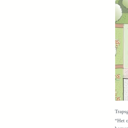
Traps
“Het o