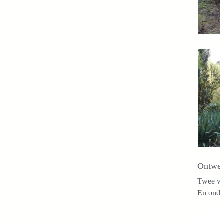
Ontwer
Twee we
En ond