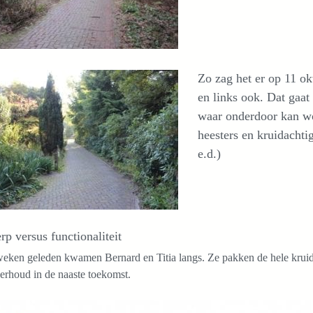
Zo zag het er op 11 ok
en links ook. Dat gaa
waar onderdoor kan wo
heesters en kruidachti
e.d.)
p versus functionaliteit
ken geleden kwamen Bernard en Titia langs. Ze pakken de hele kruident
erhoud in de naaste toekomst.