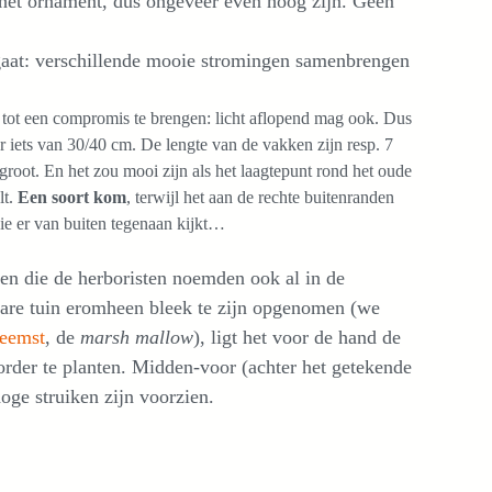
 het ornament, dus ongeveer even hoog zijn. Geen
 gaat: verschillende mooie stromingen samenbrengen
 tot een compromis te brengen: licht aflopend mag ook. Dus
 iets van 30/40 cm. De lengte van de vakken zijn resp. 7
 groot. En het zou mooi zijn als het laagtepunt rond het oude
lt.
Een soort kom
, terwijl het aan de rechte buitenranden
ie er van buiten tegenaan kijkt…
en die de herboristen noemden ook al in de
tbare tuin eromheen bleek te zijn opgenomen (we
eemst
, de
marsh mallow
), ligt het voor de hand de
rder te planten. Midden-voor (achter het getekende
oge struiken zijn voorzien.