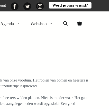
Facebook
Twitter
Instagram
ount
Word je onze vriend?
Agenda
Webshop
Veluwezomer
Aarde en mest
Activiteiten
Boeken
Mooi
k van onze voortuin. Het rooien van bomen en heesters is
Lekker
itzonderlijk inspirerend.
heesters wilden planten. Niets is minder waar. Het gaat
andere aangelegenheden wordt opgeslokt. Een goed