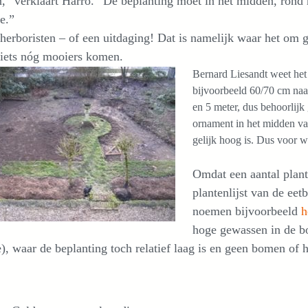
” verklaart Harro. “De beplanting moet in het midden, rond
oe.”
erboristen – of een uitdaging! Dat is namelijk waar het om
 iets nóg mooiers komen.
Bernard Liesandt weet het
bijvoorbeeld 60/70 cm naar
en 5 meter, dus behoorlijk
ornament in het midden va
gelijk hoog is. Dus voor w
Omdat een aantal plant
plantenlijst van de ee
noemen bijvoorbeeld
h
hoge gewassen in de bo
), waar de beplanting toch relatief laag is en geen bomen of h