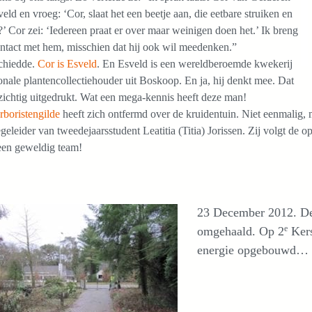
eld en vroeg: ‘Cor, slaat het een beetje aan, die eetbare struiken en
 Cor zei: ‘Iedereen praat er over maar weinigen doen het.’ Ik breng
ontact met hem, misschien dat hij ook wil meedenken.”
chiedde.
Cor is Esveld
. En Esveld is een wereldberoemde kwekerij
onale plantencollectiehouder uit Boskoop. En ja, hij denkt mee. Dat
zichtig uitgedrukt. Wat een mega-kennis heeft deze man!
rboristengilde
heeft zich ontfermd over de kruidentuin. Niet eenmalig, ma
geleider van tweedejaarsstudent Leatitia (Titia) Jorissen. Zij volgt de o
een geweldig team!
23 December 2012. De 
e
omgehaald. Op 2
Kers
energie opgebouwd…