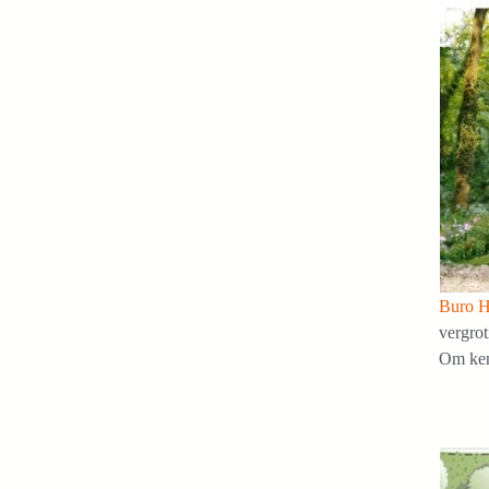
Buro H
vergro
Om ken