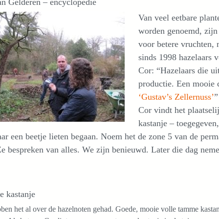
an Gelderen – encyclopedie
Van veel eetbare plant
worden genoemd, zijn b
voor betere vruchten, 
sinds 1998 hazelaars 
Cor: “Hazelaars die ui
productie. Een mooie c
‘Gustav’s Zellernuss’
”
Cor vindt het plaatsel
kastanje – toegegeven,
ar een beetje lieten begaan. Noem het de zone 5 van de perma
Ze bespreken van alles. We zijn benieuwd. Later die dag nemen
 kastanje
en het al over de hazelnoten gehad. Goede, mooie volle tamme kastanj