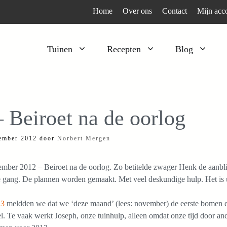
Home
Over ons
Contact
Mijn acc
Tuinen
Recepten
Blog
Heesters
Bijzonder en apart
Klimplanten
Kruiden
– Beiroet na de oorlog
Kruiden
Peulgroenten
ember 2012
door
Norbert Mergen
Moestuin
Tomaten
Verfplanten
Vruchtgewassen
mber 2012 – Beiroet na de oorlog. Zo betitelde zwager Henk de aanbli
Voedselbos
Wortelgroenten
e gang. De plannen worden gemaakt. Met veel deskundige hulp. Het is u
Bladgroenten
 3
meldden we dat we ‘deze maand’ (lees: november) de eerste bomen en 
el. Te vaak werkt Joseph, onze tuinhulp, alleen omdat onze tijd door 