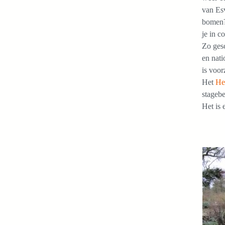
van Esv
bomen?’
je in c
Zo ges
en nati
is voor
Het
He
stagebe
Het is 