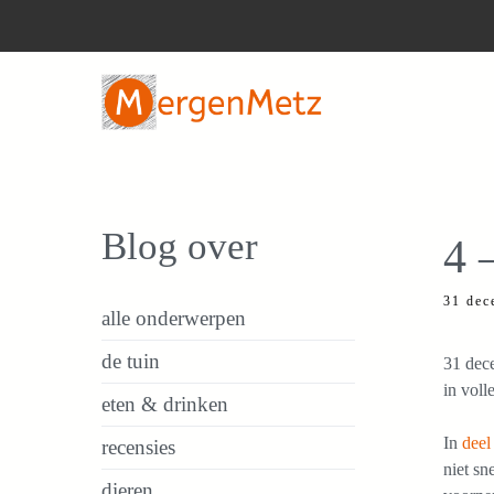
Ga
naar
de
inhoud
Blog over
4 
31 dec
alle onderwerpen
de tuin
31 dece
in voll
eten & drinken
In
deel
recensies
niet sn
dieren