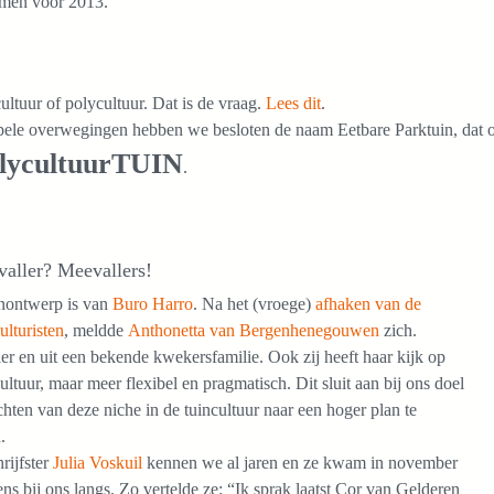
men voor 2013.
ltuur of polycultuur. Dat is de vraag.
Lees dit
.
ele overwegingen hebben we besloten de naam Eetbare Parktuin, dat o
lycultuurTUIN
.
aller? Meevallers!
inontwerp is van
Buro Harro
. Na het (vroege)
afhaken van de
lturisten
, meldde
Anthonetta van Bergenhenegouwen
zich.
r en uit een bekende kwekersfamilie. Ook zij heeft haar kijk op
ltuur, maar meer flexibel en pragmatisch. Dit sluit aan bij ons doel
chten van deze niche in de tuincultuur naar een hoger plan te
.
rijfster
Julia Voskuil
kennen we al jaren en ze kwam in november
ns bij ons langs. Zo vertelde ze: “Ik sprak laatst Cor van Gelderen