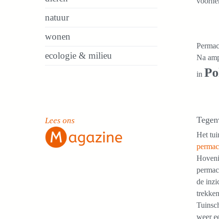
voorne
natuur
wonen
Permacu
ecologie & milieu
Na amp
Po
in
Tegenv
Lees ons
Het tu
permacu
Hovenie
permacu
de inzi
trekken
Tuinsch
weer ee