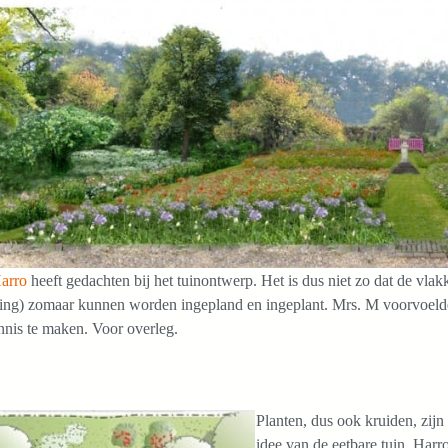
arro
heeft gedachten bij het tuinontwerp. Het is dus niet zo dat de vlak
ting) zomaar kunnen worden ingepland en ingeplant. Mrs. M voorvoel
nis te maken. Voor overleg.
Planten, dus ook kruiden, zijn
idee van de eetbare tuin. Harro