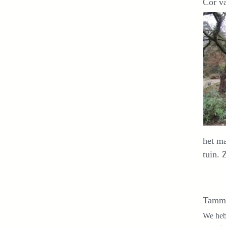
Cor v
het ma
tuin. 
Tamme
We hebb