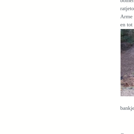
bomen,
ratjet
Arme h
en tot
bankje