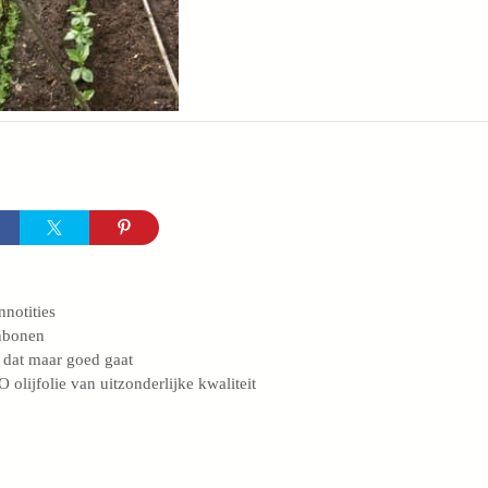
egorieën
nnotities
s
nbonen
 dat maar goed gaat
 olijfolie van uitzonderlijke kwaliteit