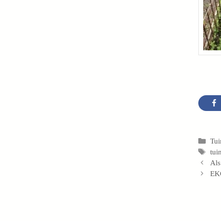
Cat
Tui
Tag
tui
Als
EKO