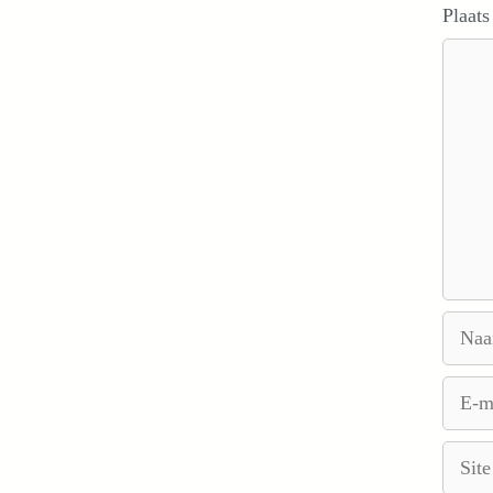
Plaats
Reacti
Naam
E-
mail
Site