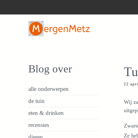
Ga
naar
de
inhoud
Blog over
Tu
22 apr
alle onderwerpen
de tuin
Wij za
uitgep
eten & drinken
recensies
Zwarte
Ze heb
dieren