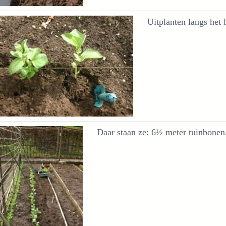
Uitplanten langs het l
Daar staan ze: 6½ meter tuinbonen