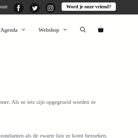
Facebook
Twitter
Instagram
ount
Word je onze vriend?
Agenda
Webshop
Veluwezomer
Aarde en mest
Activiteiten
Boeken
Mooi
mer. Als ze iets zijn opgegroeid worden ze
Lekker
oonplanten als de zwarte luis ze komt bezoeken.