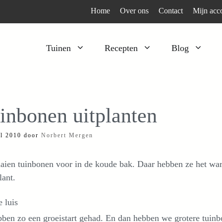
Home
Over ons
Contact
Mijn acc
Tuinen
Recepten
Blog
Heesters
Bijzonder en apart
Klimplanten
Kruiden
inbonen uitplanten
Kruiden
Peulgroenten
il 2010
door
Norbert Mergen
Moestuin
Tomaten
Verfplanten
Vruchtgewassen
aien tuinbonen voor in de koude bak. Daar hebben ze het war
Voedselbos
Wortelgroenten
lant.
Bladgroenten
 luis
ben zo een groeistart gehad. En dan hebben we grotere tuinb