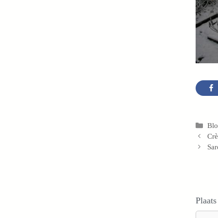
Cat
Bl
Crè
Sar
Plaats
Reacti