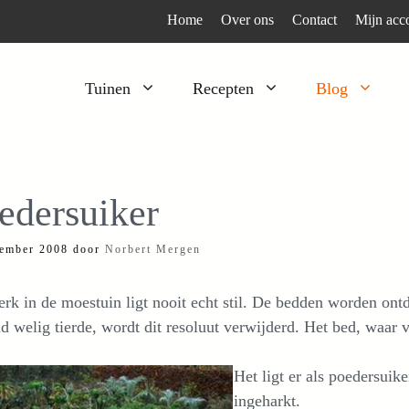
Home
Over ons
Contact
Mijn acc
Tuinen
Recepten
Blog
Heesters
Bijzonder en apart
Klimplanten
Kruiden
edersuiker
Kruiden
Peulgroenten
ember 2008
door
Norbert Mergen
Moestuin
Tomaten
Verfplanten
Vruchtgewassen
rk in de moestuin ligt nooit echt stil. De bedden worden ont
Voedselbos
Wortelgroenten
d welig tierde, wordt dit resoluut verwijderd. Het bed, waar v
Bladgroenten
Het ligt er als poedersuik
ingeharkt.