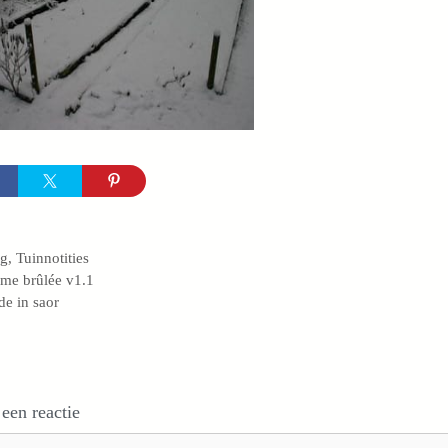
egorieën
og
,
Tuinnotities
me brûlée v1.1
de in saor
 een reactie
e