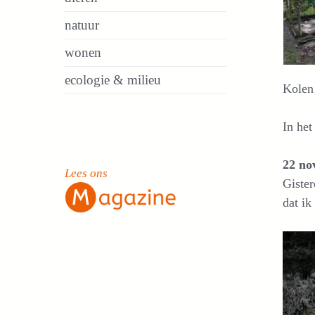
natuur
wonen
ecologie & milieu
Kolen 
In het
22 no
Lees ons
Gister
dat i