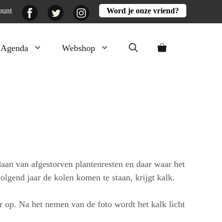
Facebook
Twitter
Instagram
ount
Word je onze vriend?
Agenda
Webshop
Veluwezomer
Aarde en mest
Activiteiten
Boeken
Mooi
daan van afgestorven plantenresten en daar waar het
Lekker
olgend jaar de kolen komen te staan, krijgt kalk.
er op. Na het nemen van de foto wordt het kalk licht