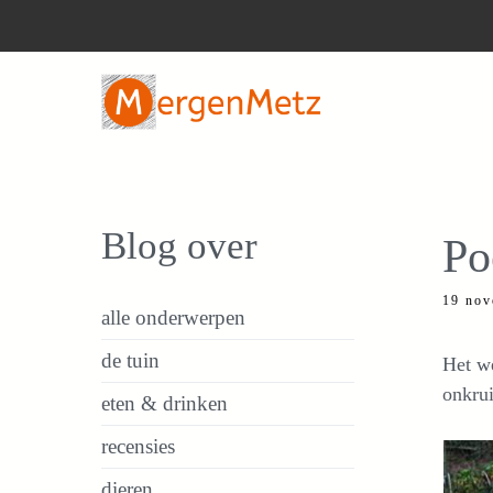
Ga
naar
de
inhoud
Blog over
Po
19 nov
alle onderwerpen
de tuin
Het we
onkrui
eten & drinken
recensies
dieren