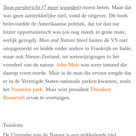
Toon persbericht (7 meer woorden)
moest heten. Maar dat
was geen aantrekkelijke titel, vond de uitgever. Dit boek
beïnvloedde de Amerikaanse politiek, dat tot dan toe
louter opportunistisch was (en nog steeds in grote mate,
eerlijk gezegd).
Man and Nature
bleef buiten de VS niet
onopgemerkt en leidde onder andere in Frankrijk en Italië,
maar ook Nieuw-Zeeland, tot wetswijzigingen in het
voordeel van de natuur.
John Muir
was weer iemand die
daarop voort teerde. Muir is de man die ervoor zorgde dat
er in de Verenigde Staten nationale parken kwamen, zoals
het
Yosemite park
. Muir wist president
Theodore
Roosevelt
ervan te overtuigen.
Tenslotte
De Uitvinder van de Natuur is een prikkelende titel.