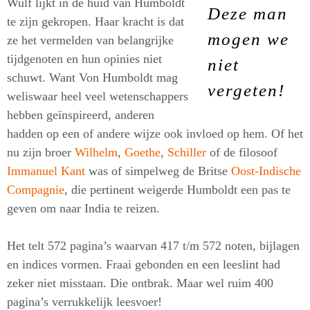
Wulf lijkt in de huid van Humboldt
Deze man
te zijn gekropen. Haar kracht is dat
mogen we
ze het vermelden van belangrijke
tijdgenoten en hun opinies niet
niet
schuwt. Want Von Humboldt mag
vergeten!
weliswaar heel veel wetenschappers
hebben geïnspireerd, anderen
hadden op een of andere wijze ook invloed op hem. Of het
nu zijn broer
Wilhelm
,
Goethe
,
Schiller
of de filosoof
Immanuel Kant
was of simpelweg de Britse
Oost-Indische
Compagnie
, die pertinent weigerde Humboldt een pas te
geven om naar India te reizen.
Het telt 572 pagina’s waarvan 417 t/m 572 noten, bijlagen
en indices vormen. Fraai gebonden en een leeslint had
zeker niet misstaan. Die ontbrak. Maar wel ruim 400
pagina’s verrukkelijk leesvoer!