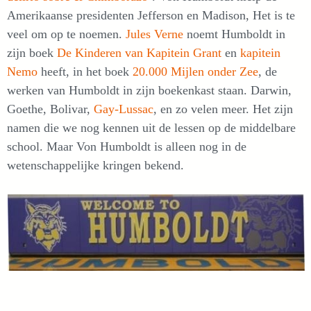
Amerikaanse presidenten Jefferson en Madison, Het is te
veel om op te noemen.
Jules Verne
noemt Humboldt in
zijn boek
De Kinderen van Kapitein Grant
en
kapitein
Nemo
heeft, in het boek
20.000 Mijlen onder Zee
, de
werken van Humboldt in zijn boekenkast staan. Darwin,
Goethe, Bolivar,
Gay-Lussac
, en zo velen meer. Het zijn
namen die we nog kennen uit de lessen op de middelbare
school. Maar Von Humboldt is alleen nog in de
wetenschappelijke kringen bekend.