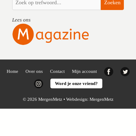
Zoeken
Lees ons
Facebook
Twi
Home
Over ons
Contact
Mijn account
Instagram
Word je onze vriend?
© 2026 MergenMetz • Webdesign:
MergenMetz