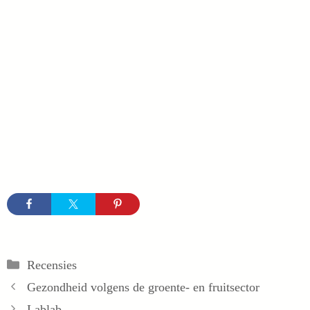
Categorieën
Recensies
Gezondheid volgens de groente- en fruitsector
Lablab