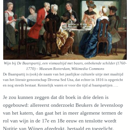
Wijn bij De Baarspartij, een vismaaltijd met baars, onbekende schilder (1760-
1770) – Museum Rotterdam, Wikimedia Commons
De Baarspartij is (ook) de naam van het jaarlijkse culturele uitje met maaltijd
van het literair genootschap Diversa Sed Una, dat echter in 1816 is opgericht
en nog steeds bestaat. Kennelijk waren er voor die tijd al baarspartijen…..
Je zou kunnen zeggen dat dit boek in drie delen is
opgebouwd: allereerst onderzoekt Beukers de levensloop
van het katern, dan gaat het in meer algemene termen de
rol van wijn in de 17e en 18e eeuw en tenslotte wordt
Notitie van Wijnen afgedrukt, hertaald en toegelicht.