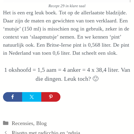
Recept 29 in klare taal
Het is een erg leuk boek. Tot op de allerlaatste bladzijde.
Daar zijn de maten en gewichten van toen verklaard. Een
‘mutsje’ (150 ml) is misschien nog in gebruik, zeker in de
context van ‘slaapmutsje’ nemen. En we kennen ‘pint’
natuurlijk ook. Een Britse-Ierse pint is 0,568 liter. De pint
in Nederland van toen 0,6 liter. Dat scheelt een slok.
1 okshoofd = 1,5 aam = 4 anker = 4 x 38,4 liter. Van
die dingen. Leuk toch? 🙂
Categorieën
Recensies
,
Blog
Risotto met radicchio en ‘nduja