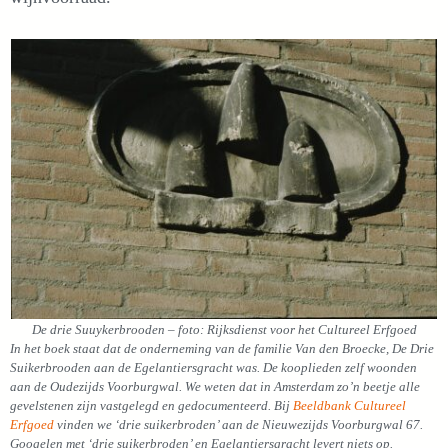
De drie Suuykerbrooden – foto: Rijksdienst voor het Cultureel Erfgoed
In het boek staat dat de onderneming van de familie Van den Broecke, De Drie
Suikerbrooden aan de Egelantiersgracht was. De kooplieden zelf woonden
aan de Oudezijds Voorburgwal. We weten dat in Amsterdam zo’n beetje alle
gevelstenen zijn vastgelegd en gedocumenteerd. Bij
Beeldbank Cultureel
Erfgoed
vinden we ‘drie suikerbroden’ aan de Nieuwezijds Voorburgwal 67.
Googelen met ‘drie suikerbroden’ en Egelantiersgracht levert niets op.