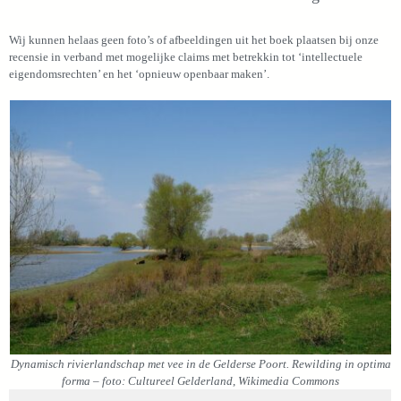
Wij kunnen helaas geen foto’s of afbeeldingen uit het boek plaatsen bij onze
recensie in verband met mogelijke claims met betrekkin tot ‘intellectuele
eigendomsrechten’ en het ‘opnieuw openbaar maken’.
Dynamisch rivierlandschap met vee in de Gelderse Poort. Rewilding in optima
forma – foto: Cultureel Gelderland
,
Wikimedia Commons