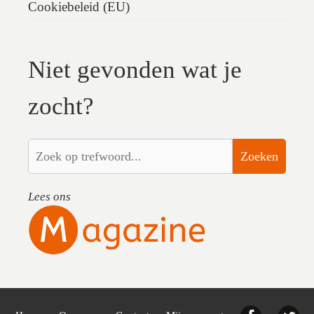
Cookiebeleid (EU)
Niet gevonden wat je
zocht?
Zoeken
Lees ons
Facebook
Twi