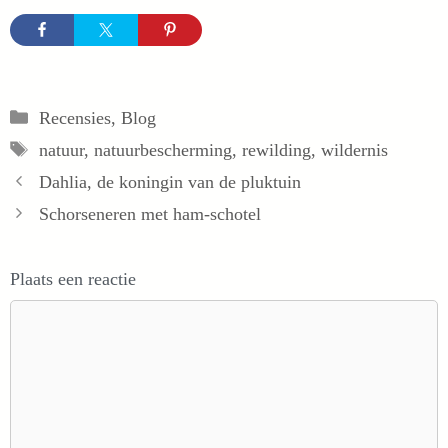
Categorieën
Recensies
,
Blog
Tags
natuur
,
natuurbescherming
,
rewilding
,
wildernis
Dahlia, de koningin van de pluktuin
Schorseneren met ham-schotel
Plaats een reactie
Reactie