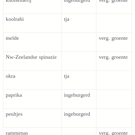
knolselderij
ingeburgerd
verg. groente
koolrabi
tja
melde
verg. groente
Nw-Zeelandse spinazie
verg. groente
okra
tja
paprika
ingeburgerd
peultjes
ingeburgerd
rammenas
verg. groente