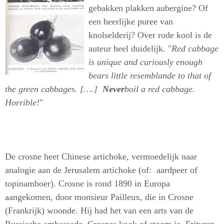
gebakken plakken aubergine? Of
een heerlijke puree van
knolselderij? Over rode kool is de
auteur heel duidelijk. "
Red cabbage
is unique and curiously enough
bears little resemblande to that of
the green cabbages. [….]
Never
boil a red cabbage.
Horrible!
"
De crosne heet Chinese artichoke, vermoedelijk naar
analogie aan de Jerusalem artichoke (of: aardpeer of
topinamboer). Crosne is rond 1890 in Europa
aangekomen, door monsieur Pailleux, die in Crosne
(Frankrijk) woonde. Hij had het van een arts van de