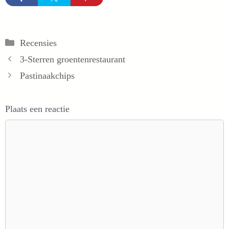
Categorieën
Recensies
3-Sterren groentenrestaurant
Pastinaakchips
Plaats een reactie
Reactie