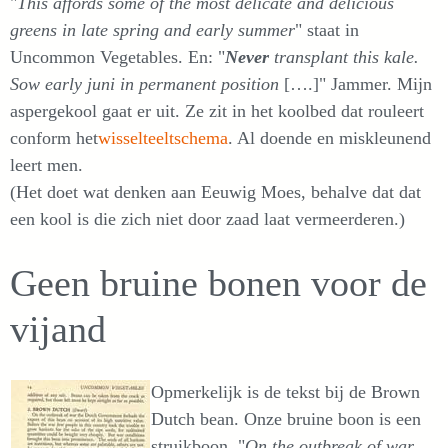
"
This
affords some of the most delicate and delicious
greens in late spring and early summer
" staat in
Uncommon Vegetables. En: "
Never
transplant this kale.
Sow early juni in permanent position
[….]" Jammer. Mijn
aspergekool gaat er uit. Ze zit in het koolbed dat rouleert
conform het
wisselteeltschema
. Al doende en miskleunend
leert men.
(Het doet wat denken aan Eeuwig Moes, behalve dat dat
een kool is die zich niet door zaad laat vermeerderen.)
Geen bruine bonen voor de
vijand
Opmerkelijk is de tekst bij de Brown
Dutch bean. Onze bruine boon is een
struikboon. "
On
the outbreak of war