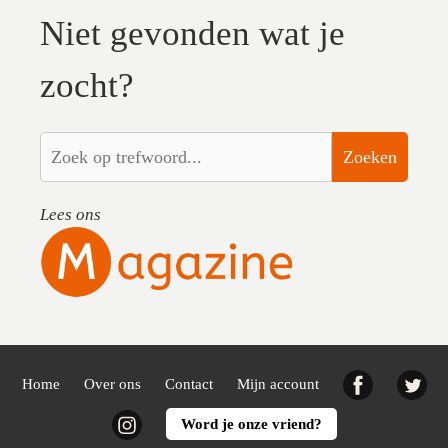
Niet gevonden wat je
zocht?
Zoeken
Lees ons
Facebook
Twi
Home
Over ons
Contact
Mijn account
Instagram
Word je onze vriend?