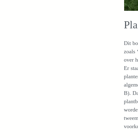
Pl
Dit bo
zoals 
over h
Er sta
plante
algeme
B). Da
plantb
worden
tweem
voork