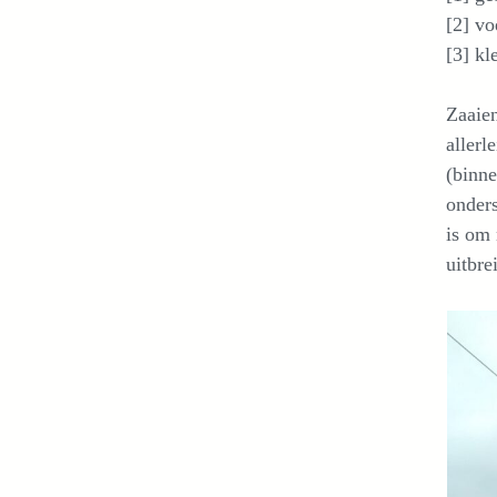
[2] vo
[3] kl
Zaaien
allerl
(binne
onders
is om 
uitbre