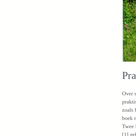
Pra
Over m
prakti
zoals 
boek 
Twee h
[1] ge