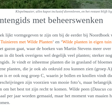
Klepelmaaier; alles kapot inclusief dierenleven, en het restant blijft l
antengids met beheerswenken
ek lijkt vormgegeven te zijn om bij de eerder bij Noordboek
‘
Tuinieren met Wilde Planten
‘ en ‘
Wilde planten in eigen tuin
et gazon gaat, waar de boeken van Martin Stevens meer over 
an in dit boek overigens wel degelijk veel planten; sterker n
ngids. Je vindt er inheemse planten die in grasland of bloeme
ne planten, die je ook als onkruid zou kunnen zien (groep A)
n is er ook nog groep C, waarin je bollen en knollen vindt di
eschrijvingen zijn voorzien van mooie foto’s, maar belangrijk
 om het best tot zijn recht te komen. Wilde peen (
Daucus ca
aal per jaar worden gemaaid, maar het moment van maaien h
omen.