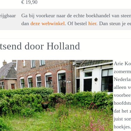
€ 19,90
rijgbaar
Ga bij voorkeur naar de echte boekhandel van steen
dan
deze webwinkel
. Of bestel
hier
. Dan steun je 
tsend door Holland
Arie Kos
zomerma
Nederla
alleen v
voorbee
hoofdst
dat het 
juist so
hoekjes.