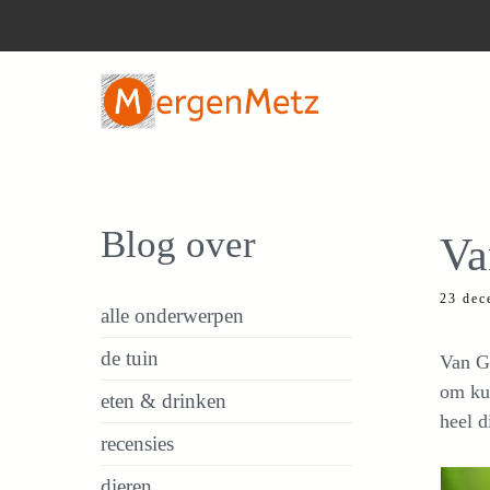
Ga
naar
de
inhoud
Blog over
Va
23 dec
alle onderwerpen
de tuin
Van Ga
om kun
eten & drinken
heel d
recensies
dieren