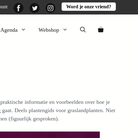
Facebook
Twitter
Instagram
ount
Word je onze vriend?
Agenda
Webshop
Veluwezomer
Aarde en mest
Activiteiten
Boeken
Mooi
praktische informatie en voorbeelden over hoe je
Lekker
gaat. Deels plantengids voor graslandplanten. Niet
en (figuurlijk gesproken).