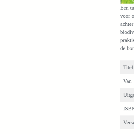
Een tu
voor o
achter
biodiv
prakti
de bom
Titel
Van
Uitg
ISB
Vers