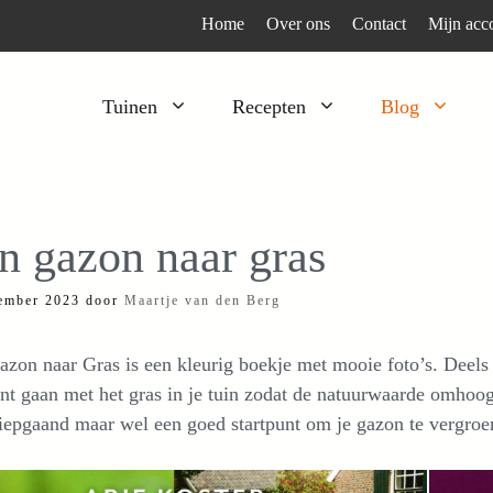
Home
Over ons
Contact
Mijn acc
Tuinen
Recepten
Blog
Heesters
Bijzonder en apart
Klimplanten
Kruiden
n gazon naar gras
Kruiden
Peulgroenten
ember 2023
door
Maartje van den Berg
Moestuin
Tomaten
Verfplanten
Vruchtgewassen
zon naar Gras is een kleurig boekje met mooie foto’s. Deels 
Voedselbos
Wortelgroenten
t gaan met het gras in je tuin zodat de natuurwaarde omhoog 
iepgaand maar wel een goed startpunt om je gazon te vergroen
Bladgroenten