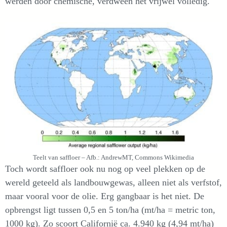
werden door chemische, verdween het vrijwel volledig.
Teelt van saffloer – Afb.: AndrewMT, Commons Wikimedia
Toch wordt saffloer ook nu nog op veel plekken op de
wereld geteeld als landbouwgewas, alleen niet als verfstof,
maar vooral voor de olie. Erg gangbaar is het niet. De
opbrengst ligt tussen 0,5 en 5 ton/ha (mt/ha = metric ton,
1000 kg). Zo scoort Californië ca. 4.940 kg (4,94 mt/ha)