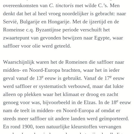
overeenkomsten van
C. tinctoris
met wilde C.’s. Men
denkt dat het al heel vroeg noordelijker is gebracht: naar
Servië, Bulgarije en Hongarije. Met de ijzertijd en de
Romeinse c.q. Byzantijnse periode verschuift het
zwaartepunt van gevonden bewijzen naar Egypte, waar
saffloer voor olie werd geteeld.
Waarschijnlijk waren het de Romeinen die saffloer naar
midden- en Noord-Europa brachten, waar het in ieder
e
e
geval vanaf de 13
eeuw is gebruikt. Vanaf de 17
eeuw
werd saffloer er systematisch verbouwd, maar dat lukte
alleen op plekken waar het klimaat er droog en zacht
e
genoeg voor was, bijvoorbeeld in de Elzas. In de 18
eeuw
nam de teelt in midden- en Noord-Europa af omdat er
steeds meer saffloer uit andere landen werd geïmporteerd.
En rond 1900, toen natuurlijke kleurstoffen vervangen