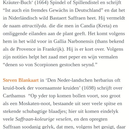
Kräuter-Buch‘ (1664) Spindel of Spillendistel en schrijft
“Ist auch ein fremdes Gewächs in Deutschland” en dat het
in Niderländisch wild Bastaert Saffraen heet. Hij vermeldt
de naam
attractilyda.
die die men in Candia (Kreta) en
omliggende eilanden aan de plant geeft. Het komt volgens
hem in het wild voor in Gallia Narbonensis (thans bekend
als de Provence in Frankrijk). Hij is er kort over. Volgens
zijn notities helpt het zaad met peper en wijn vermalen
“denen so von Scorpionen gestochen seynd.”
Steven Blankaart
in ‘Den Neder-landschen herbarius oft
kruid-boek der voornaamste kruiden’ (1698) schrijft over
Carthamus “Op yder top komen bollen voort, soo groot
als een Moskaten-noot, bestaande uit seer veele spitse en
stekende schubagtige blaadjes; hier uit komen eindelyk
veele
Saffraan-koleurige veselen
, en den opregten
Saffraan soodanig gelyk, dat men, volgens het gesigt, daar