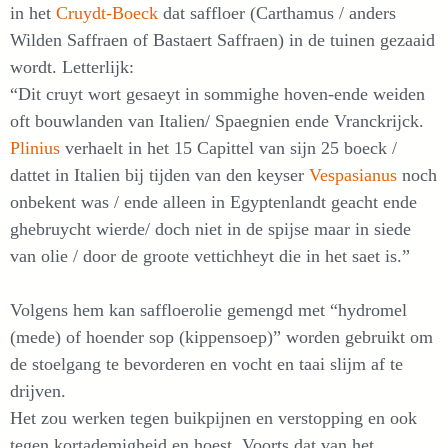
in het
Cruydt-Boeck
dat saffloer (Carthamus / anders
Wilden Saffraen of Bastaert Saffraen) in de tuinen gezaaid
wordt. Letterlijk:
“Dit cruyt wort gesaeyt in sommighe hoven-ende weiden
oft bouwlanden van Italien/ Spaegnien ende Vranckrijck.
Plinius
verhaelt in het 15 Capittel van sijn 25 boeck /
dattet in Italien bij tijden van den keyser
Vespasianus
noch
onbekent was / ende alleen in Egyptenlandt geacht ende
ghebruycht wierde/ doch niet in de spijse maar in siede
van olie / door de groote vettichheyt die in het saet is.”
Volgens hem kan saffloerolie gemengd met “hydromel
(mede) of hoender sop (kippensoep)” worden gebruikt om
de stoelgang te bevorderen en vocht en taai slijm af te
drijven.
Het zou werken tegen buikpijnen en verstopping en ook
tegen kortademigheid en hoest. Voorts dat van het