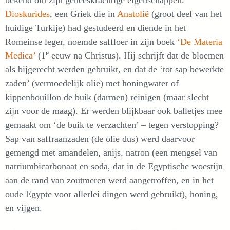
bekend om zijn geneeskrachtige eigenschappen.
Dioskurides
, een Griek die in
Anatolië
(groot deel van het
huidige Turkije) had gestudeerd en diende in het
Romeinse leger, noemde saffloer in zijn boek
‘De Materia
e
Medica’
(1
eeuw na Christus). Hij schrijft dat de bloemen
als bijgerecht werden gebruikt, en dat de ‘tot sap bewerkte
zaden’ (vermoedelijk olie) met honingwater of
kippenbouillon de buik (darmen) reinigen (maar slecht
zijn voor de maag). Er werden blijkbaar ook balletjes mee
gemaakt om ‘de buik te verzachten’ – tegen verstopping?
Sap van saffraanzaden (de olie dus) werd daarvoor
gemengd met amandelen, anijs, natron (een mengsel van
natriumbicarbonaat en soda, dat in de Egyptische woestijn
aan de rand van zoutmeren werd aangetroffen, en in het
oude Egypte voor allerlei dingen werd gebruikt), honing,
en vijgen.