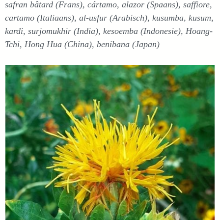
safran bâtard (Frans), cártamo, alazor (Spaans), saffiore,
cartamo (Italiaans), al-usfur (Arabisch), kusumba, kusum,
kardi, surjomukhir (India), kesoemba (Indonesie), Hoang-
Tchi, Hong Hua (China), benibana (Japan)