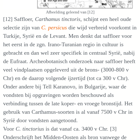
Afbeelding geleend van [12]
[12] Saffloer,
Carthamus tinctoris
, schijnt een heel oude
selectie zijn van
C. persicus
die wijd verbreid voorkomt in
Turkije, Syrië en de Levant. Men denkt dat saffloer voor
het eerst in de zgn. Irano-Turanian regio in cultuur is
gebracht en dan wel zeer specifiek in centraal Syrië, nabij
de Eufraat. Archeobotanisch onderzoek naar saffloer heeft
veel vindplaatsen opgeleverd uit de brons- (3000-800 v
Chr) en de daarop volgende ijzertijd (tot ca 300 v Chr).
Onder andere bij Tell Karanovo, in Bulgarije, waar de
vondsten bij opgravingen worden beschouwd als
verbinding tussen de late koper- en vroege bronstijd. Het
gebruik van Carthamus-soorten is al vanaf 7500 v Chr in
Syrië door vondsten aangetoond.
Voor
C. tinctorius
is dat vanaf ca. 3400 v Chr. [3]
Onderschrijft het Midden-Oosten als bron vanwege de