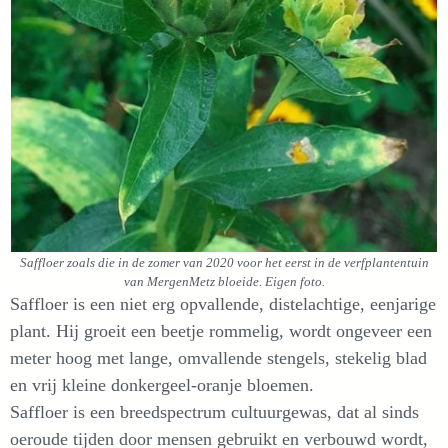
Saffloer zoals die in de zomer van 2020 voor het eerst in de verfplantentuin
van MergenMetz bloeide. Eigen foto.
Saffloer is een niet erg opvallende, distelachtige, eenjarige
plant. Hij groeit een beetje rommelig, wordt ongeveer een
meter hoog met lange, omvallende stengels, stekelig blad
en vrij kleine donkergeel-oranje bloemen.
Saffloer is een breedspectrum cultuurgewas, dat al sinds
oeroude tijden door mensen gebruikt en verbouwd wordt,