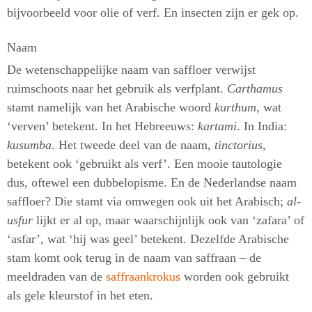
bijvoorbeeld voor olie of verf. En insecten zijn er gek op.
Naam
De wetenschappelijke naam van saffloer verwijst
ruimschoots naar het gebruik als verfplant.
Carthamus
stamt namelijk van het Arabische woord
kurthum
, wat
‘verven’ betekent. In het Hebreeuws:
kartami
. In India:
kusumba
. Het tweede deel van de naam,
tinctorius
,
betekent ook ‘gebruikt als verf’. Een mooie tautologie
dus, oftewel een dubbelopisme. En de Nederlandse naam
saffloer? Die stamt via omwegen ook uit het Arabisch;
al-
usfur
lijkt er al op, maar waarschijnlijk ook van ‘zafara’ of
‘asfar’, wat ‘hij was geel’ betekent. Dezelfde Arabische
stam komt ook terug in de naam van saffraan – de
meeldraden van de
saffraankrokus
worden ook gebruikt
als gele kleurstof in het eten.