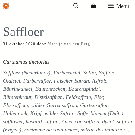
Ga
Menu
naar
de
Saffloer
inhoud
31 oktober 2020
door
Maartje van den Berg
Carthamus tinctorius
Saffloer (Nederlands), Färberdistel, Saflor, Safflor,
Öldistel, Farbersaflor, Falscher Safran, Asfrole,
Bäurinkunkel, Baurenrocken, Baurenspindel,
Bürstenkraut, Distelsaffran, Feldsaffran, Flor,
Florsaffran, wilder Gartensaffran, Gartensaflor,
Höllenrock, Kripf, wilder Safran, Safferblomen (Duits),
safflower, bastard saffron, American saffron, dyer’s saffron
(Engels), carthame des teinturiers, safran des teinturiers,