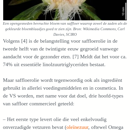
Een opengesneden bevruchte bloem van saffloer waarop zowel de zaden als de
gekleurde bloemblaadjes goed te zien zijn. Bron: Wikimedia Commons, Carl
Davies, SCIRO
Volgens [4] is de belangstelling voor saffloerolie in de
tweede helft van de twintigste eeuw gegroeid vanwege
aandacht voor de gezonder eten. [7] Meldt dat het voor ca.
74% uit essentiële linolzuurtriglyceriden bestaat.
Maar saffloerolie wordt tegenwoordig ook als ingrediënt
gebruikt in allerlei voedingsmiddelen en in cosmetica. In
de VS worden, met name voor dat doel, drie hoofd-types
van saffloer commercieel geteeld:
– Het eerste type levert olie die veel enkelvoudig
onverzadigde vetzuren bevat (
oleïnezuur
, oftewel Omega