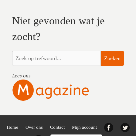
Niet gevonden wat je
zocht?
Zoeken
Lees ons
Facebook
Twi
Home
Over ons
Contact
Mijn account