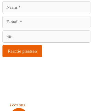
Naam
E-
mail
Site
Lees ons