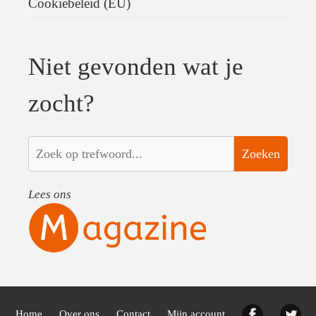
Cookiebeleid (EU)
Niet gevonden wat je
zocht?
Zoeken
Lees ons
Facebook
Twi
Home
Over ons
Contact
Mijn account