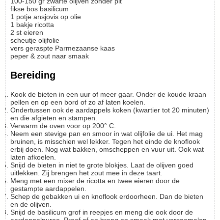
100-150
gr
zwarte olijven zonder pit
fikse bos basilicum
1
potje
ansjovis op olie
1
bakje
ricotta
2
st
eieren
scheutje
olijfolie
vers geraspte Parmezaanse kaas
peper & zout naar smaak
Bereiding
Kook de bieten in een uur of meer gaar. Onder de koude kraan
pellen en op een bord of zo af laten koelen.
Ondertussen ook de aardappels koken (kwartier tot 20 minuten)
en die afgieten en stampen.
Verwarm de oven voor op 200° C.
Neem een stevige pan en smoor in wat olijfolie de ui. Het mag
bruinen, is misschien wel lekker. Tegen het einde de knoflook
erbij doen. Nog wat bakken, omscheppen en vuur uit. Ook wat
laten afkoelen.
Snijd de bieten in niet te grote blokjes. Laat de olijven goed
uitlekken. Zij brengen het zout mee in deze taart.
Meng met een mixer de ricotta en twee eieren door de
gestampte aardappelen.
Schep de gebakken ui en knoflook erdoorheen. Dan de bieten
en de olijven.
Snijd de basilicum grof in reepjes en meng die ook door de