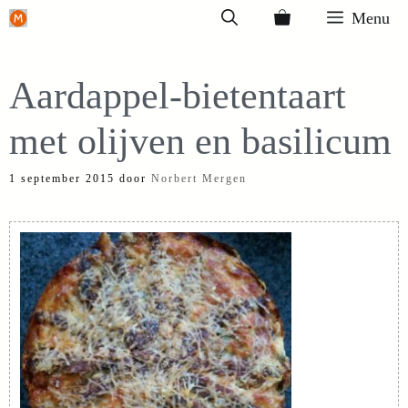
Ga
Menu
naar
de
Aardappel-bietentaart
inhoud
met olijven en basilicum
1 september 2015
door
Norbert Mergen