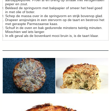
aardappelpuree. Proef af en breng op smaak met versgemalen
peper en zout.
Bekleed de springvorm met bakpapier of smeer het heel goed
in met olie of boter.
Schep de massa over in de springvorm en strijk bovenop glad.
Drapeer ansjovisjes in een stervorm op de taart en bestrooi het
met geraspte Parmezaanse kaas.
Schuif in de oven en bak gedurende minstens twintig minuten.
Misschien wel iets langer.
In elk geval als de bovenkant mooi bruin is, is de taart klaar.