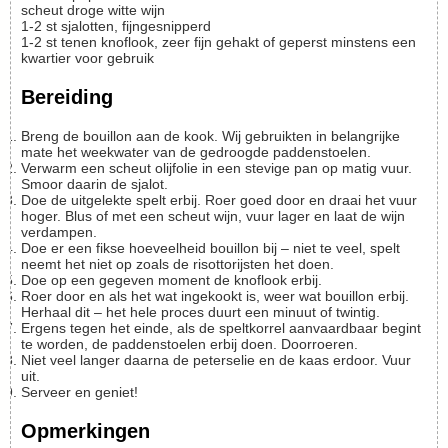
scheut
droge witte wijn
1-2
st
sjalotten, fijngesnipperd
1-2
st
tenen knoflook, zeer fijn gehakt of geperst
minstens een
kwartier voor gebruik
Bereiding
Breng de bouillon aan de kook. Wij gebruikten in belangrijke
mate het weekwater van de gedroogde paddenstoelen.
Verwarm een scheut olijfolie in een stevige pan op matig vuur.
Smoor daarin de sjalot.
Doe de uitgelekte spelt erbij. Roer goed door en draai het vuur
hoger. Blus of met een scheut wijn, vuur lager en laat de wijn
verdampen.
Doe er een fikse hoeveelheid bouillon bij – niet te veel, spelt
neemt het niet op zoals de risottorijsten het doen.
Doe op een gegeven moment de knoflook erbij.
Roer door en als het wat ingekookt is, weer wat bouillon erbij.
Herhaal dit – het hele proces duurt een minuut of twintig.
Ergens tegen het einde, als de speltkorrel aanvaardbaar begint
te worden, de paddenstoelen erbij doen. Doorroeren.
Niet veel langer daarna de peterselie en de kaas erdoor. Vuur
uit.
Serveer en geniet!
Opmerkingen