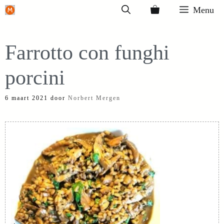
Ga
Menu
naar
de
Farrotto con funghi
inhoud
porcini
6 maart 2021
door
Norbert Mergen