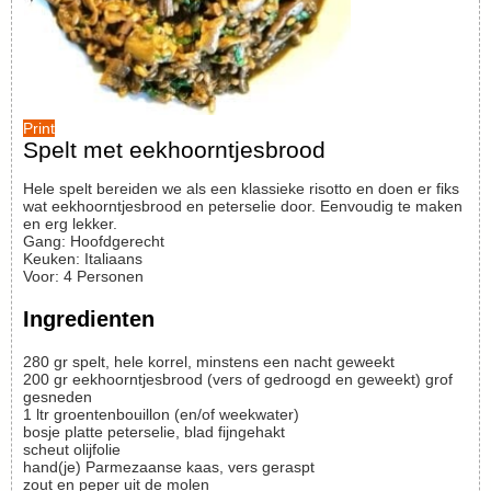
Print
Spelt met eekhoorntjesbrood
Hele spelt bereiden we als een klassieke risotto en doen er fiks
wat eekhoorntjesbrood en peterselie door. Eenvoudig te maken
en erg lekker.
Gang:
Hoofdgerecht
Keuken:
Italiaans
Voor
:
4
Personen
Ingredienten
280
gr
spelt, hele korrel, minstens een nacht geweekt
200
gr
eekhoorntjesbrood (vers of gedroogd en geweekt)
grof
gesneden
1
ltr
groentenbouillon (en/of weekwater)
bosje
platte peterselie, blad fijngehakt
scheut
olijfolie
hand(je)
Parmezaanse kaas, vers geraspt
zout en peper uit de molen