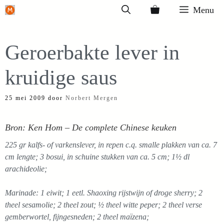
Ga
Menu
naar
de
Geroerbakte lever in
inhoud
kruidige saus
25 mei 2009
door
Norbert Mergen
Bron: Ken Hom – De complete Chinese keuken
225 gr kalfs- of varkenslever, in repen c.q. smalle plakken van ca. 7
cm lengte; 3 bosui, in schuine stukken van ca. 5 cm; 1½ dl
arachideolie;
Marinade: 1 eiwit; 1 eetl. Shaoxing rijstwijn of droge sherry; 2
theel sesamolie; 2 theel zout; ½ theel witte peper; 2 theel verse
gemberwortel, fijngesneden; 2 theel maïzena;