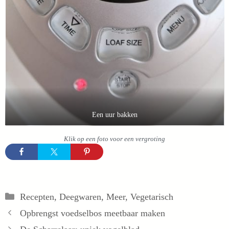
Een uur bakken
Klik op een foto voor een vergroting
Categorieën
Recepten
,
Deegwaren
,
Meer
,
Vegetarisch
Opbrengst voedselbos meetbaar maken