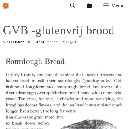
Ga
Menu
naar
de
GVB -glutenvrij brood
inhoud
5 december 2019
door
Norbert Mergen