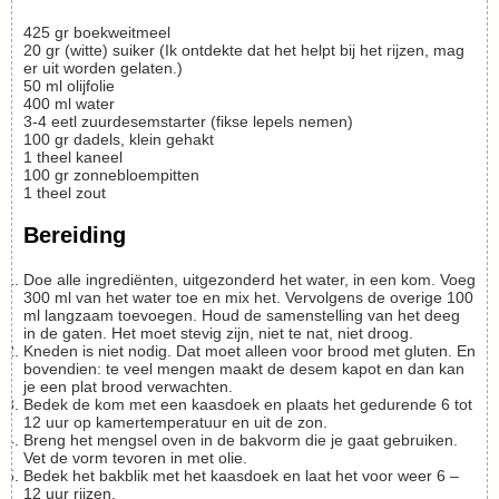
425
gr
boekweitmeel
20
gr
(witte) suiker
(Ik ontdekte dat het helpt bij het rijzen, mag
er uit worden gelaten.)
50
ml
olijfolie
400
ml
water
3-4
eetl
zuurdesemstarter
(fikse lepels nemen)
100
gr
dadels, klein gehakt
1
theel
kaneel
100
gr
zonnebloempitten
1
theel
zout
Bereiding
Doe alle ingrediënten, uitgezonderd het water, in een kom. Voeg
300 ml van het water toe en mix het. Vervolgens de overige 100
ml langzaam toevoegen. Houd de samenstelling van het deeg
in de gaten. Het moet stevig zijn, niet te nat, niet droog.
Kneden is niet nodig. Dat moet alleen voor brood met gluten. En
bovendien: te veel mengen maakt de desem kapot en dan kan
je een plat brood verwachten.
Bedek de kom met een kaasdoek en plaats het gedurende 6 tot
12 uur op kamertemperatuur en uit de zon.
Breng het mengsel oven in de bakvorm die je gaat gebruiken.
Vet de vorm tevoren in met olie.
Bedek het bakblik met het kaasdoek en laat het voor weer 6 –
12 uur rijzen.