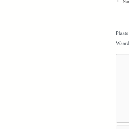
Noe
Plaats
Waard
Reacti
Naam