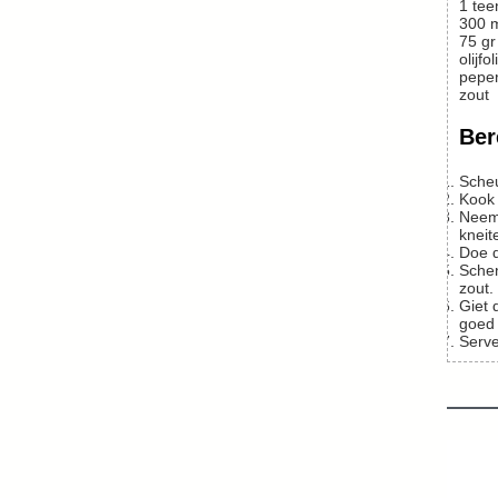
1
tee
300
75
gr
olijfol
peper
zout
Ber
Sche
Kook
Neem een ruime koekenpan of grote braadpan (kasserol) en verhit daarin wat olie. Bak de spekblokjes zachtjes uit. Bruin is goed, niet
kneit
Doe
Schenk de room erbij en de tijm, schep nog een keer door en door. Kook in tot een mooie saus en breng die op smaak met peper en
zout.
Giet de pasta af (even schudden, ook de pijpjes penne moeten leeg) en doe het bij de oesterzwammensaus. Roer, met de kaas erbij,
goed 
Serv