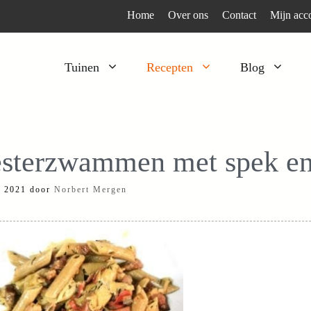
Home
Over ons
Contact
Mijn acc
Tuinen
Recepten
Blog
Heesters
Bijzonder en apart
Klimplanten
Kruiden
sterzwammen met spek en
Kruiden
Peulgroenten
i 2021
door
Norbert Mergen
Moestuin
Tomaten
Verfplanten
Vruchtgewassen
Voedselbos
Wortelgroenten
Bladgroenten