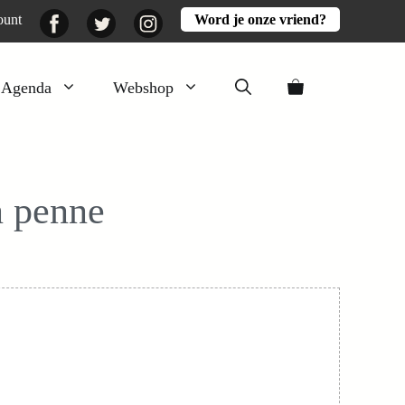
Facebook
Twitter
Instagram
ount
Word je onze vriend?
Agenda
Webshop
Veluwezomer
Aarde en mest
 penne
Activiteiten
Boeken
Mooi
Lekker