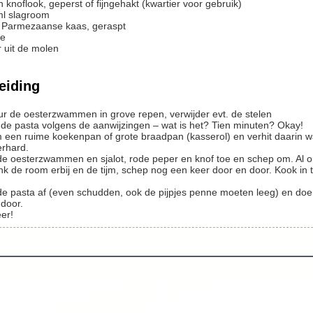
n
knoflook, geperst of fijngehakt
(kwartier voor gebruik)
ml
slagroom
Parmezaanse kaas, geraspt
ie
 uit de molen
eiding
ur de oesterzwammen in grove repen, verwijder evt. de stelen
 de pasta volgens de aanwijzingen – wat is het? Tien minuten? Okay!
erhard.
 de oesterzwammen en sjalot, rode peper en knof toe en schep om. Al o
door.
eer!