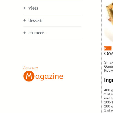
vlees
desserts
en meer...
Print
Oes
Smak
Gang
Lees ons
Keuk
Ing
400
g
2
st
s
wat
t
100-
280
g
1
st
r