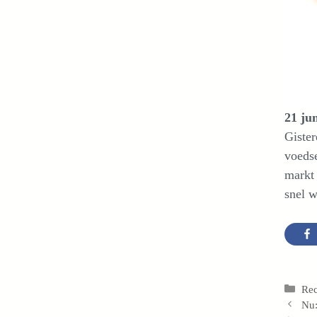
21 ju
Gister
voedse
markt
snel w
Cat
Re
Nu: