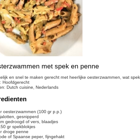
terzwammen met spek en penne
elijk en snel te maken gerecht met heerlijke oesterzwammen, wat spek,
:
Hoofdgerecht
en:
Dutch cuisine, Nederlands
redienten
r
oesterzwammen (100 gr p.p.)
jalotten, gesnipperd
ijm gedroogd of vers, blaadjes
150
gr
spekblokjes
r
droge penne
ode of Spaanse peper, fijngehakt