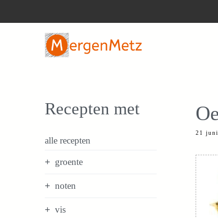
Ga
naar
de
inhoud
Recepten met
Oe
21 jun
alle recepten
groente
noten
vis