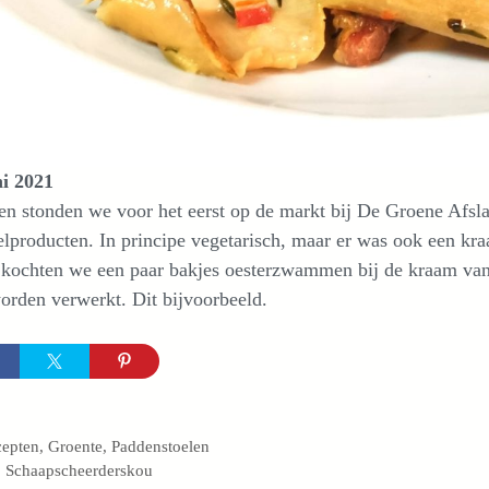
ni 2021
en stonden we voor het eerst op de markt bij De Groene Afsl
lproducten. In principe vegetarisch, maar er was ook een kra
 kochten we een paar bakjes oesterzwammen bij de kraam va
orden verwerkt. Dit bijvoorbeeld.
egorieën
cepten
,
Groente
,
Paddenstoelen
 Schaapscheerderskou