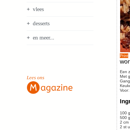
vlees
desserts
en meer...
Print
wor
Een zeer smakelijke, niet moeilijk te maken ovenschotel met wortelen en gehakt, waar je je enorme oogst wortelen in kunt verwerken.
Met 
Lees ons
Gang
Keuk
Voor
Ing
100
g
500
g
2
cm
2
st
u