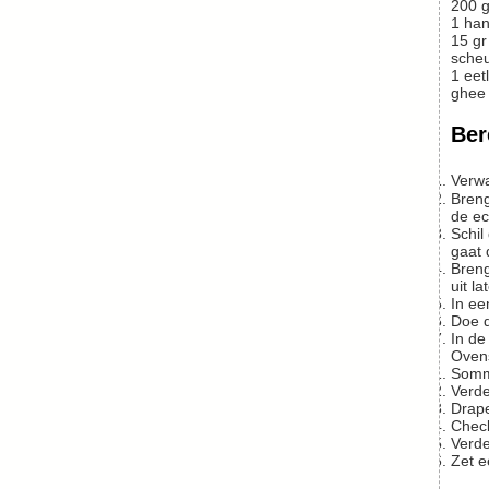
200
g
1
ha
15
gr
scheu
1
eetl
ghee
Ber
Ver
Breng de rijst aan de kook (1 kopje rijst + 2 à 3 kopjes water), laat het een minuut of tien op het vuur koken en zet dan de pan over in
de ec
Schil de wortelen (met een beugelschiller gaat het heel makkelijk) en snijd ze in plakjes van pakweg ½ cm dik (met een mandoline
gaat 
Breng in een pan een goede laag water aan de kook en kook de plakjes wortelen een paar minuten, tot ze beetgaar zijn. Afgieten en
uit l
In e
Doe
In d
Ovens
Somm
Verd
Dra
Chec
Verd
Zet 