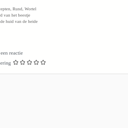
egorieën
cepten
,
Rund
,
Wortel
d van het beestje
de huid van de heide
 een reactie
ering
e