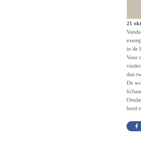
21 ok
Vandaa
exempl
in de 
Voor d
vinden
dan tw
De wor
lichaa
Omdat 
bord e