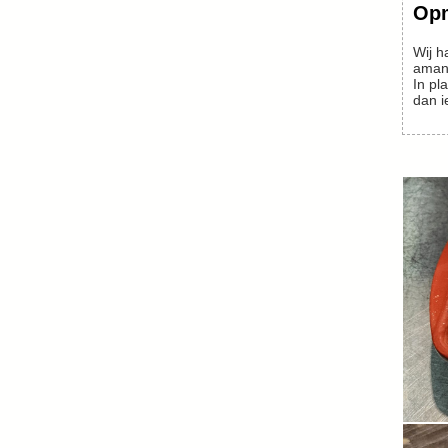
Op
Wij h
aman
In pl
dan i