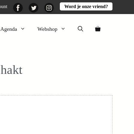
Facebook
Twitter
Instagram
ount
Word je onze vriend?
Agenda
Webshop
Veluwezomer
Aarde en mest
ehakt
Activiteiten
Boeken
Mooi
Lekker