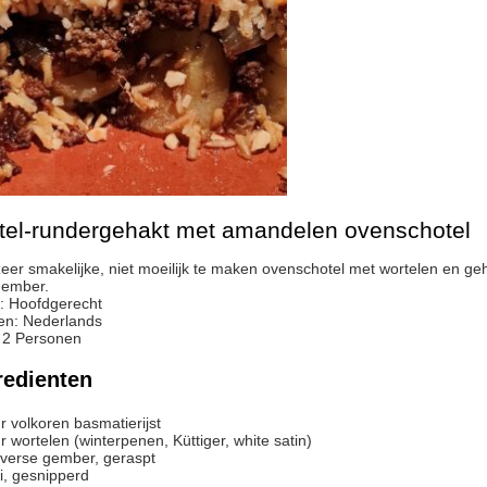
tel-rundergehakt met amandelen ovenschotel
gember.
:
Hoofdgerecht
en:
Nederlands
:
2
Personen
redienten
r
volkoren basmatierijst
r
wortelen (winterpenen, Küttiger, white satin)
verse gember, geraspt
i, gesnipperd