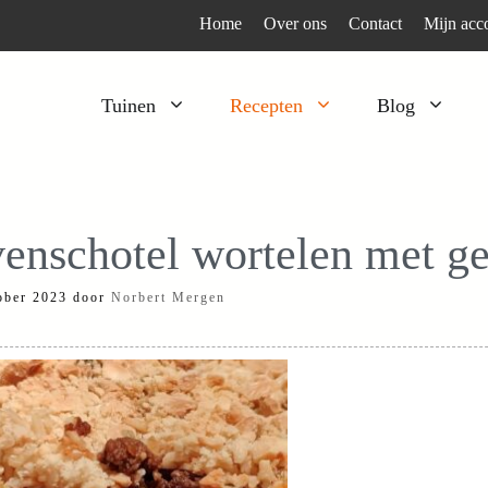
Home
Over ons
Contact
Mijn acc
Tuinen
Recepten
Blog
Heesters
Bijzonder en apart
Klimplanten
Kruiden
enschotel wortelen met g
Kruiden
Peulgroenten
ober 2023
door
Norbert Mergen
Moestuin
Tomaten
Verfplanten
Vruchtgewassen
Voedselbos
Wortelgroenten
Bladgroenten