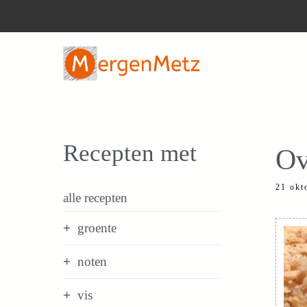
Ga
naar
de
inhoud
Recepten met
Ov
21 okt
alle recepten
groente
noten
vis