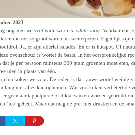
tober 2023
g oogstten we veel witte wortels:
white satin
. Vandaar dat je
aren die net zo groot waren als winterpenen. Eigenlijk zijn e
hoofdrol. Ja, er zijn allerlei salades. En er is hutspot. Of natu
eze ovenschotel is wortel de basis. In het oorspronkelijke r
 dat je per persoon minstens 300 gram groenten moet eten, d
ee uien in plaats van één.
telen koken we voor. De reden is dat rauwe wortel weinig vo
m lang niet alles kan opnemen. Wat voorkoken verbetert de v
er geen aardappelpuree of dikke sauzen worden gebruikt die d
en ‘los’ geheel. Maar dat mag de pret niet drukken en de smaa