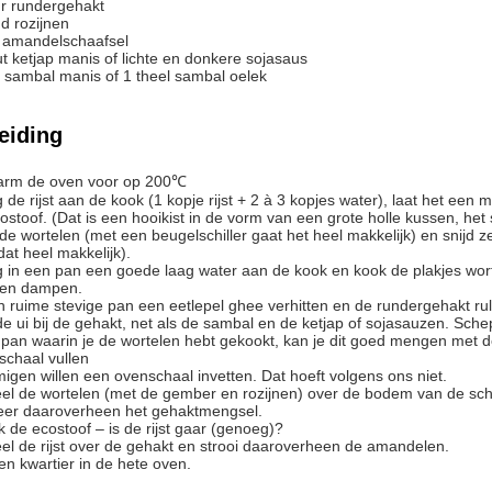
r
rundergehakt
nd
rozijnen
amandelschaafsel
t
ketjap manis of lichte en donkere sojasaus
sambal manis of 1 theel sambal oelek
eiding
warm de oven voor op 200℃
ostoof. (Dat is een hooikist in de vorm van een grote holle kussen, het 
dat heel makkelijk).
aten dampen.
en ruime stevige pan een eetlepel ghee verhitten en de rundergehakt ru
 de ui bij de gehakt, net als de sambal en de ketjap of sojasauzen. Sc
e pan waarin je de wortelen hebt gekookt, kan je dit goed mengen met 
chaal vullen
igen willen een ovenschaal invetten. Dat hoeft volgens ons niet.
eel de wortelen (met de gember en rozijnen) over de bodem van de sch
peer daaroverheen het gehaktmengsel.
k de ecostoof – is de rijst gaar (genoeg)?
eel de rijst over de gehakt en strooi daaroverheen de amandelen.
een kwartier in de hete oven.