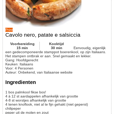
Print
Cavolo nero, patate e salsiccia
Voorbereiding
Kooktijd
15
min
30
min
Eenvoudig, eigenlijk
een gedecomponeerde stamppot boerenkool, op zijn Italiaans.
Het stampen ontbrak er aan. Snel gemaakt en lekker.
Gang:
Hoofdgerecht
Keuken:
Italiaans
Voor
:
4
Personen
Auteur
:
Onbekend, van Italiaanse website
Ingredienten
1
bos
palmkool
fikse bos!
4 à 12
st
aardappelen
afhankelijk van grootte
4-8
st
worstjes
afhankelijk van grootte
4
tenen
knoflook, niet al te fijn gehakt (niet geperst)
chilipeper
peper uit de molen en zout