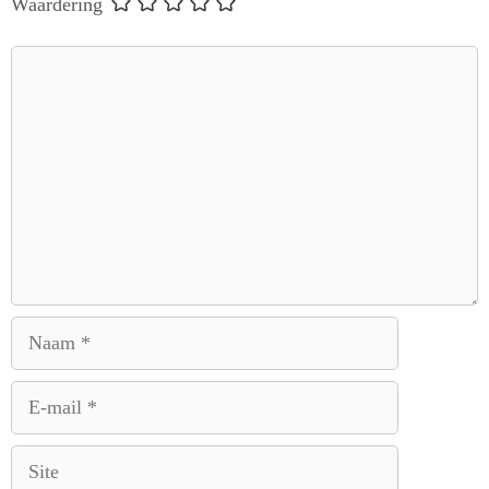
Waardering
Reactie
Naam
E-
mail
Site