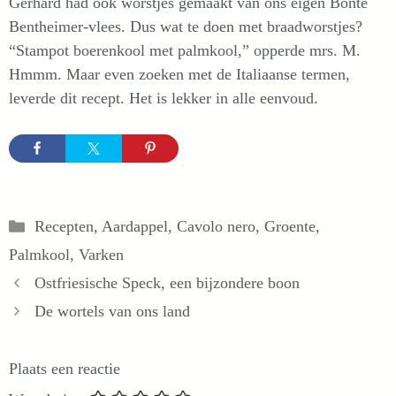
Gerhard had ook worstjes gemaakt van ons eigen Bonte
Bentheimer-vlees. Dus wat te doen met braadworstjes?
“Stampot boerenkool met palmkool,” opperde mrs. M.
Hmmm. Maar even zoeken met de Italiaanse termen,
leverde dit recept. Het is lekker in alle eenvoud.
Categorieën
Recepten
,
Aardappel
,
Cavolo nero
,
Groente
,
Palmkool
,
Varken
Ostfriesische Speck, een bijzondere boon
De wortels van ons land
Plaats een reactie