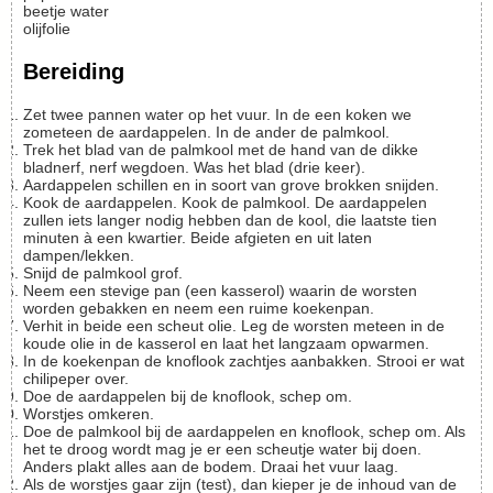
beetje water
olijfolie
Bereiding
Zet twee pannen water op het vuur. In de een koken we
zometeen de aardappelen. In de ander de palmkool.
Trek het blad van de palmkool met de hand van de dikke
bladnerf, nerf wegdoen. Was het blad (drie keer).
Aardappelen schillen en in soort van grove brokken snijden.
Kook de aardappelen. Kook de palmkool. De aardappelen
zullen iets langer nodig hebben dan de kool, die laatste tien
minuten à een kwartier. Beide afgieten en uit laten
dampen/lekken.
Snijd de palmkool grof.
Neem een stevige pan (een kasserol) waarin de worsten
worden gebakken en neem een ruime koekenpan.
Verhit in beide een scheut olie. Leg de worsten meteen in de
koude olie in de kasserol en laat het langzaam opwarmen.
In de koekenpan de knoflook zachtjes aanbakken. Strooi er wat
chilipeper over.
Doe de aardappelen bij de knoflook, schep om.
Worstjes omkeren.
Doe de palmkool bij de aardappelen en knoflook, schep om. Als
het te droog wordt mag je er een scheutje water bij doen.
Anders plakt alles aan de bodem. Draai het vuur laag.
Als de worstjes gaar zijn (test), dan kieper je de inhoud van de