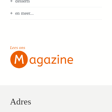
desserts
en meer...
Lees ons
Adres