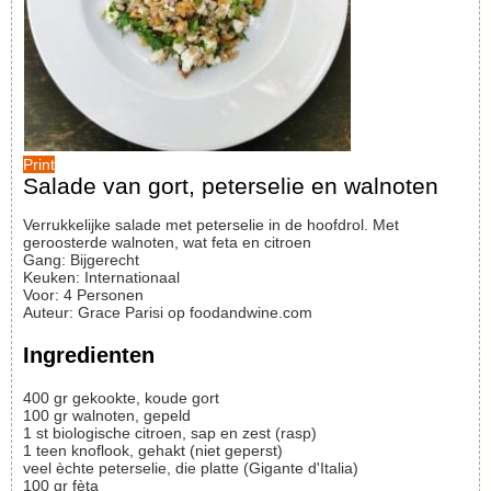
Print
Salade van gort, peterselie en walnoten
Verrukkelijke salade met peterselie in de hoofdrol. Met
geroosterde walnoten, wat feta en citroen
Gang:
Bijgerecht
Keuken:
Internationaal
Voor
:
4
Personen
Auteur
:
Grace Parisi op foodandwine.com
Ingredienten
400
gr
gekookte, koude gort
100
gr
walnoten, gepeld
1
st
biologische citroen, sap en zest (rasp)
1
teen
knoflook, gehakt (niet geperst)
veel
èchte peterselie, die platte (Gigante d'Italia)
100
gr
fèta