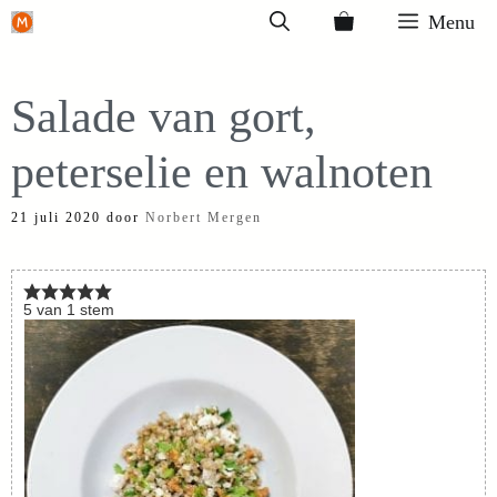
Ga
Menu
naar
de
Salade van gort,
inhoud
peterselie en walnoten
21 juli 2020
door
Norbert Mergen
5
van
1
stem