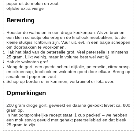
peper uit de molen en zout
olijfolie
extra vierge
Bereiding
Rooster de walnoten in een droge koekenpan. Als ze bruinen
een klein scheutje olie erbij en de knoflook meebakken, tot de
kleine stukjes lichtbruin zijn. Vuur uit, evt. in een bakje scheppen
om doorbakken te voorkomen.
Hak het blad van de peterselie grof. Veel peterselie is minstens
25 gram. Lijkt weinig, maar in volume best wel wat 🙂
Hak de walnoten grof.
Meng de gort, een goede scheut olijfolie, peterselie, citroenrasp
en citroensap, knoflook en walnoten goed door elkaar. Breng op
smaak met peper en zout.
Schep op borden of in kommen, verkruimel er fèta over.
Opmerkingen
200 gram droge gort, geweekt en daarna gekookt levert ca. 800
gram op.
In het oorspronkelijke recept staat ‘1 cup packed’ – we hebben
een mok stevig gevuld met gehakt peterselieblad en dat bleek
25 gram te zijn.