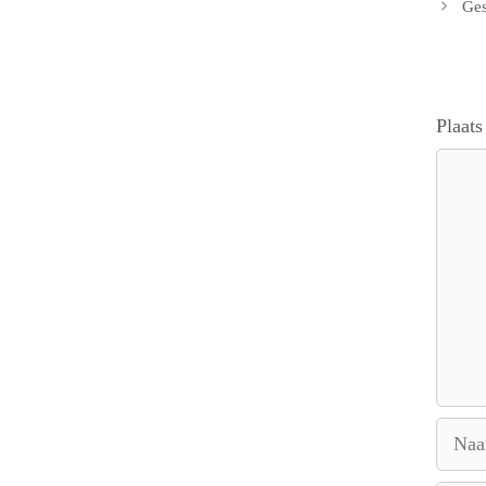
Ges
Plaats
Reacti
Naam