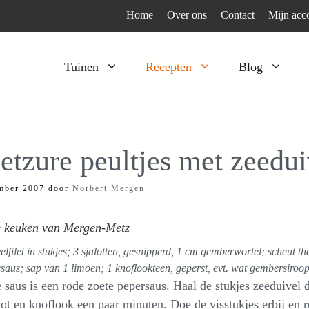
Home
Over ons
Contact
Mijn acc
Tuinen
Recepten
Blog
Heesters
Bijzonder en apart
Klimplanten
Kruiden
etzure peultjes met zeedui
Kruiden
Peulgroenten
mber 2007
door
Norbert Mergen
Moestuin
Tomaten
Verfplanten
Vruchtgewassen
de keuken van Mergen-Metz
Voedselbos
Wortelgroenten
elfilet in stukjes; 3 sjalotten, gesnipperd, 1 cm gemberwortel; scheut 
Bladgroenten
issaus; sap van 1 limoen; 1 knoflookteen, geperst, evt. wat gembersiroo
 saus is een rode zoete pepersaus. Haal de stukjes zeeduivel 
lot en knoflook een paar minuten. Doe de visstukjes erbij en