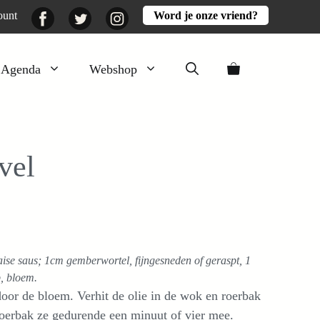
Facebook
Twitter
Instagram
ount
Word je onze vriend?
Agenda
Webshop
Veluwezomer
Aarde en mest
vel
Activiteiten
Boeken
Mooi
Lekker
thaise saus; 1cm gemberwortel, fijngesneden of geraspt, 1
p, bloem.
door de bloem. Verhit de olie in de wok en roerbak
 roerbak ze gedurende een minuut of vier mee.