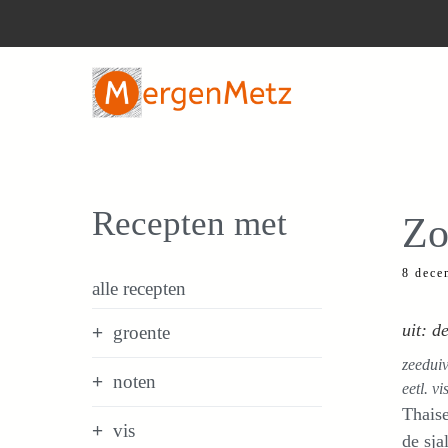
Ga
naar
de
inhoud
Recepten met
Zo
8 dece
alle recepten
uit: 
groente
zeeduiv
noten
eetl. v
Thaise
vis
de sja