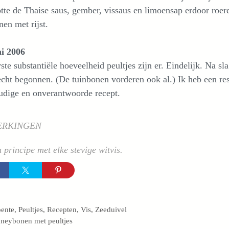
tte de Thaise saus, gember, vissaus en limoensap erdoor roe
en met rijst.
ni 2006
ste substantiële hoeveelheid peultjes zijn er. Eindelijk. Na sl
echt begonnen. (De tuinbonen vorderen ook al.) Ik heb een rest
udige en onverantwoorde recept.
ERKINGEN
 principe met elke stevige witvis.
egorieën
ente
,
Peultjes
,
Recepten
,
Vis
,
Zeeduivel
neybonen met peultjes