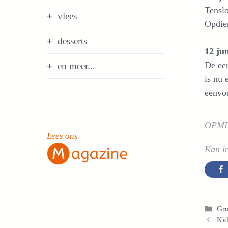
Tenslo
vlees
Opdien
desserts
12 ju
De eer
en meer...
is nu 
eenvo
OPM
Lees ons
Kan in
Cat
Gro
Kid