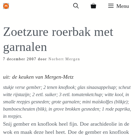
Ga
Menu
naar
de
Zoetzure roerbak met
inhoud
garnalen
7 december 2007
door
Norbert Mergen
uit: de keuken van Mergen-Metz
stukje verse gember; 2 tenen knoflook; glas sinaasappelsap; scheut
witte rijstazijn; 2 eetl. suiker; 3 eetl. tomatenketchup; witte kool, in
smalle reepjes gesneden; grote garnalen; mini maïskolfjes (blikje);
bamboescheuten (blik), in grove brokken gesneden; 1 rode paprika,
in reepjes.
Snij gember en knoflook heel fijn. Doe arachideolie in de
wok en maak deze heel heet. Doe de gember en knoflook