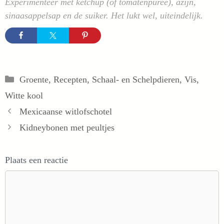
Experimenteer met ketchup (of tomatenpuree), azijn,
sinaasappelsap en de suiker. Het lukt wel, uiteindelijk.
Categorieën
Groente
,
Recepten
,
Schaal- en Schelpdieren
,
Vis
,
Witte kool
Mexicaanse witlofschotel
Kidneybonen met peultjes
Plaats een reactie
Reactie