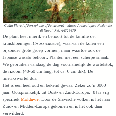
Godin Flora (of Persephone of Primavera) – Museo Archeologico Nazionale
di Napoli Ref: AA326679
De plant heet mierik en behoort tot de familie der
kruisbloemigen (
brassicaceae
), waarvan de kolen een
bijzonder grote groep vormen, maar waartoe ook de
Japanse wasabi behoort. Planten met een scherpe smaak.
We gebruiken vandaag de dag voornamelijk de wortelstok,
de rizoom (40-60 cm lang, tot ca. 6 cm dik). De
mierikswortel dus.
Het is een heel oud en bekend gewas. Zeker zo’n 3000
jaar. Oorspronkelijk uit Oost- en Zuid-Europa. [8] is vrij
specifiek
Moldavië
. Door de Slavische volken is het naar
Zuid- en Midden-Europa gekomen en is het ook daar
verwilderd.