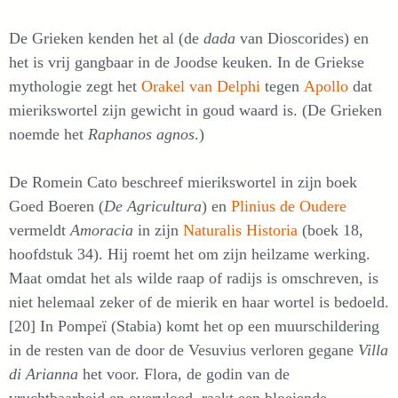
De Grieken kenden het al (de
dada
van Dioscorides) en
het is vrij gangbaar in de Joodse keuken. In de Griekse
mythologie zegt het
Orakel van Delphi
tegen
Apollo
dat
mierikswortel zijn gewicht in goud waard is. (De Grieken
noemde het
Raphanos agnos
.)
De Romein Cato beschreef mierikswortel in zijn boek
Goed Boeren (
De Agricultura
) en
Plinius de Oudere
vermeldt
Amoracia
in zijn
Naturalis Historia
(boek 18,
hoofdstuk 34). Hij roemt het om zijn heilzame werking.
Maat omdat het als wilde raap of radijs is omschreven, is
niet helemaal zeker of de mierik en haar wortel is bedoeld.
[20] In Pompeï (Stabia) komt het op een muurschildering
in de resten van de door de Vesuvius verloren gegane
Villa
di Arianna
het voor. Flora, de godin van de
vruchtbaarheid en overvloed, raakt een bloeiende