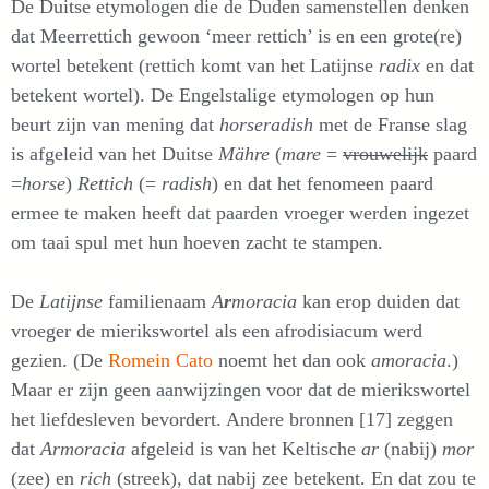
De Duitse etymologen die de Duden samenstellen denken
dat Meerrettich gewoon ‘meer rettich’ is en een grote(re)
wortel betekent (rettich komt van het Latijnse
radix
en dat
betekent wortel). De Engelstalige etymologen op hun
beurt zijn van mening dat
horseradish
met de Franse slag
is afgeleid van het Duitse
Mähre
(
mare
=
vrouwelijk
paard
=
horse
)
Rettich
(=
radish
) en dat het fenomeen paard
ermee te maken heeft dat paarden vroeger werden ingezet
om taai spul met hun hoeven zacht te stampen.
De
Latijnse
familienaam
A
r
moracia
kan erop duiden dat
vroeger de mierikswortel als een afrodisiacum werd
gezien. (De
Romein Cato
noemt het dan ook
amoracia
.)
Maar er zijn geen aanwijzingen voor dat de mierikswortel
het liefdesleven bevordert. Andere bronnen [17] zeggen
dat
Armoracia
afgeleid is van het Keltische
ar
(nabij)
mor
(zee) en
rich
(streek), dat nabij zee betekent. En dat zou te