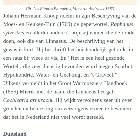
Uit: Les Plantes Potagères, Vilmorin-Andrieux 1883
Johann Hermann Knoop noemt in zijn Beschryving van de
Moes- en Keuken-Tuin (1769) de peperwortel,
Raphanus
sylvestris
en allerlei andere (Latijnse) namen die de ronde
doen, ook die van Linnaeus. De beschrijving van het
gewas is kort. Hij beschrijft het huishoudelijk gebruik: in
een saus bij vlees of vis, En “Het is een heel gezonde
Wortel , die zeer dienstig bevonden word teegen Scorbut,
Hypokondrie, Water- en Geel-zugt en ’t Graveel.”
Uilkens vermeldt in het Groot Warmoeziers Handboek
(1855) Mierik met de naam die Linnaeus het gaf:
Cochlearia armiraci
a. Hij wijdt vervolgens zeer uit over
gronden en bemesting om vervolgens ermee te besluiten
dat het in Nederland niet veel wordt geteeld.
Duitsland