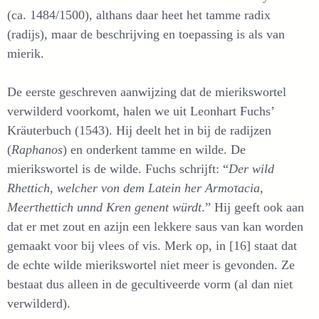
(ca. 1484/1500), althans daar heet het tamme radix
(radijs), maar de beschrijving en toepassing is als van
mierik.
De eerste geschreven aanwijzing dat de mierikswortel
verwilderd voorkomt, halen we uit Leonhart Fuchs’
Kräuterbuch (1543). Hij deelt het in bij de radijzen
(
Raphanos
) en onderkent tamme en wilde. De
mierikswortel is de wilde. Fuchs schrijft: “
Der wild
Rhettich, welcher von dem Latein her Armoτacia,
Meerτhettich unnd Kren genent würdt
.” Hij geeft ook aan
dat er met zout en azijn een lekkere saus van kan worden
gemaakt voor bij vlees of vis. Merk op, in [16] staat dat
de echte wilde mierikswortel niet meer is gevonden. Ze
bestaat dus alleen in de gecultiveerde vorm (al dan niet
verwilderd).