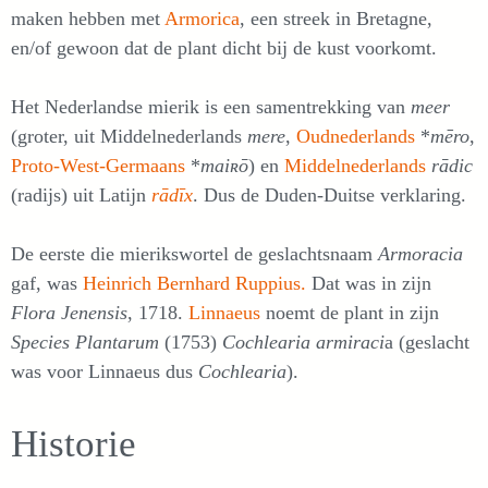
maken hebben met
Armorica
, een streek in Bretag­ne,
en/of gewoon dat de plant dicht bij de kust voorkomt.
Het Nederlandse mierik is een samentrekking van
meer
(groter, uit Middelnederlands
mere
,
Oudnederlands
*
mēro
,
Proto-West-Germaans
*
maiʀō
) en
Middelnederlands
rādic
(radijs) uit Latijn
rādīx
. Dus de Duden-Duitse verklaring.
De eerste die mierikswortel de geslachtsnaam
Armoracia
gaf, was
Heinrich Bernhard Ruppius.
Dat was in zijn
Flora Jenensis
, 1718.
Linnaeus
noemt de plant in zijn
Species Plantarum
(1753)
Cochlearia armiraci
a (geslacht
was voor Linnaeus dus
Cochlearia
).
Historie