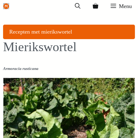
Ga
Menu
naar
de
inhoud
Recepten met mierikswortel
Mierikswortel
Armoracia rusticana