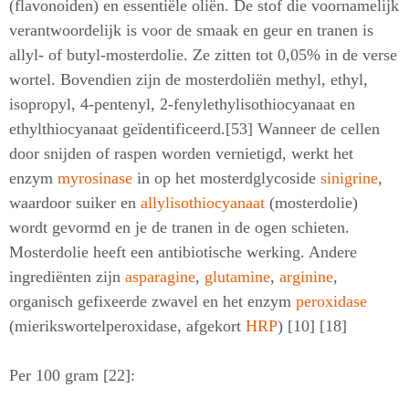
(flavonoiden) en essentiële oliën. De stof die voornamelijk
verantwoordelijk is voor de smaak en geur en tranen is
allyl- of butyl-mosterdolie. Ze zitten tot 0,05% in de verse
wortel. Bovendien zijn de mosterdoliën methyl, ethyl,
isopropyl, 4-pentenyl, 2-fenylethylisothiocyanaat en
ethylthiocyanaat geïdentificeerd.[53] Wanneer de cellen
door snijden of raspen worden vernietigd, werkt het
enzym
myrosinase
in op het mosterdglycoside
sinigrine
,
waardoor suiker en
allylisothiocyanaat
(mosterdolie)
wordt gevormd en je de tranen in de ogen schieten.
Mosterdolie heeft een antibiotische werking. Andere
ingrediënten zijn
asparagine
,
glutamine
,
arginine
,
organisch gefixeerde zwavel en het enzym
peroxidase
(mierikswortelperoxidase, afgekort
HRP
) [10] [18]
Per 100 gram [22]: