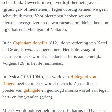
scheurbuik. Geweekt in wijn verdrijft het het graveel
(gruis: gal- of nierstenen). Tegenwoordig kennen we geen
scheurbuik meer, Voor nierstenen hebben we een
nierstenenvergruizer en de warmtesmeermiddelen heten nu
tijgerbalsem, Midalgan of Voltaren.
In de
Capitulare de villis
(812), de verordening van Karel
de Grote, is
radices
opgenomen. Het is de vraag of
daarmee mierikswortel is bedoeld. Het is aannemelijk.
Volgens [26] is het de rammenas.
In Fysica (1050-1060), het werk van
Hildegard von
Bingen
heet de mierikswortel merrich. Zij raadt een
poeder van
galingale
en gedroogd mierikswortel aan tegen
hart- en longkwalen (griep).
Mierik wordt ook vermeld in Den Herbarius in Dyetsche